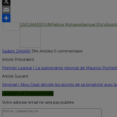
LinkedIn
X
Email
CAF
CAMEROUN
Patrice Motsepe
Samuel Eto'o
Sport
Partager
Sadate ZAKARI
394 Articles
0 commentaire
Article Précédent
Premier League | La surprenante réponse de Mauricio Pochetti
Article Suivant
Sénégal | Aliou Cissé dévoile les secrets de sa longévité avec la
LAISSER UN COMMENTAIRE
Votre adresse email ne sera pas publiée.