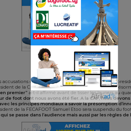
ccusations de corruption et de matchs truqués, le presi
 président de la CAF Patrice Motsepe, Samuel Eto’o est désor
i en premier”
a-t-il affirmé avant de tisser les lauriers au qua
ueur de foot dont nous avons été fier. A la CAF, nous devo
ec les principes mondiaux à savoir la présomption d’innoce
 président de la FECAFOOT Samuel Etoo sera suspendu du foot
 qui se passe dans l’audience mais aussi par les règles de l