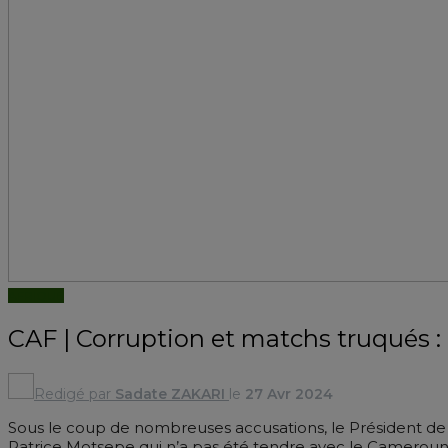
AFRIQUE
CAF | Corruption et matchs truqués : 
Redigé par
Sadate ZAKARI
le
27 Avr 2024
Sous le coup de nombreuses accusations, le Président de 
Patrice Motsepe qui n’a pas été tendre avec le Camerouna