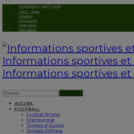
VENDREDI 7 AOÛT 2026
CNO – Togo
Dossiers
Exclusivité
Interviews
Star news
Informations sportives et c
Informations sportives et 
ACCUEIL
FOOTBALL
Football féminin
Championnat
Togolais d’ Europe
Togolais d’Afrique