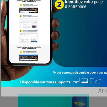
 balayé !