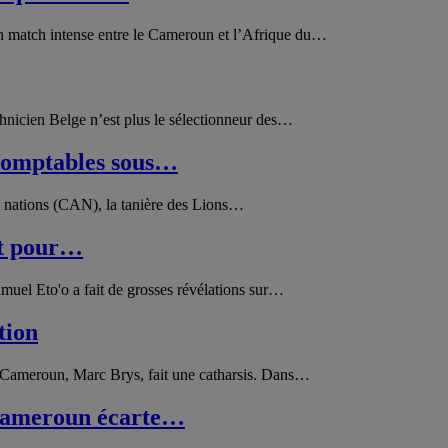
n match intense entre le Cameroun et l’Afrique du…
hnicien Belge n’est plus le sélectionneur des…
ndomptables sous…
s nations (CAN), la tanière des Lions…
it pour…
muel Eto'o a fait de grosses révélations sur…
tion
u Cameroun, Marc Brys, fait une catharsis. Dans…
 Cameroun écarte…