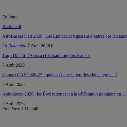
En ligne
Basketball
AfroBasket U18 2026 | Les Lionceaux rugissent d’entrée : le Rwanda
La Redaction
7 Août 2026
0
Togo D2 (J6) / Asfosa et Kakadl toujours leaders
7 Août 2026
Coupes CAF 2026-27 / quelles chances pour les clubs togolais ?
7 Août 2026
Agbogboza 2026 : les Éwé renoncent à la célébration populaire en…
7 Août 2026
Prev
Next
1 De 840