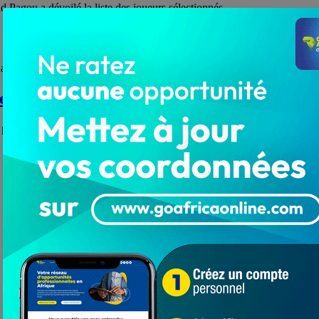
Pagou a dévoilé la liste des joueurs sélectionnés…
na pourrait quitter le club cet été. Et…
e
é par un deuil. L'ancien international…