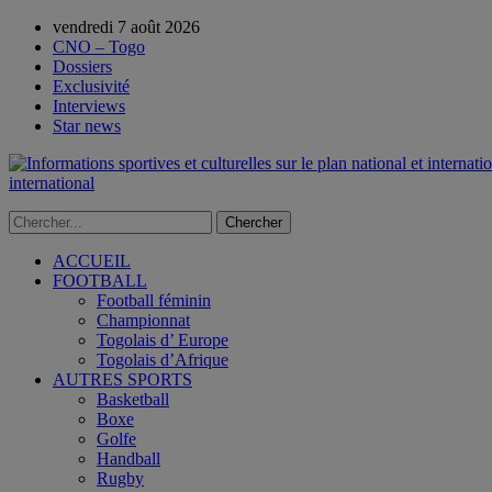
vendredi 7 août 2026
CNO – Togo
Dossiers
Exclusivité
Interviews
Star news
international
ACCUEIL
FOOTBALL
Football féminin
Championnat
Togolais d’ Europe
Togolais d’Afrique
AUTRES SPORTS
Basketball
Boxe
Golfe
Handball
Rugby