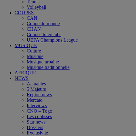
Tennis
Volleyball
COUPES
CAN
Coupe du monde
CHAN
Coupes Interclubs
UEFA Champions League
MUSIQUE
Culture
Musique
Musique urbaine
Musique traditionnelle
AFRIQUE
NEWS
Actualités
5 Majeurs
Région news
Mercato
Interviews
CNO – Togo
Les coulisses
Star news
Dossiers
Exclusivité