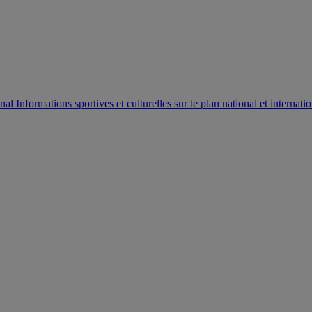
AUTORISATION DE LA HAAC N°0134/HAAC/12-2025/PL/
Informations sportives et culturelles sur le plan national et internatio