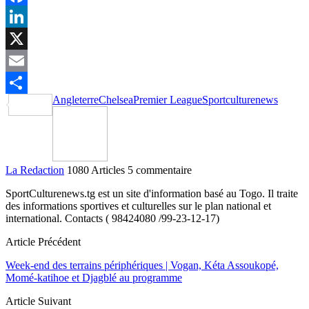
Facebook
LinkedIn
X
Email
Angleterre
Chelsea
Premier League
Sportculturenews
Partager
La Redaction
1080 Articles
5 commentaire
SportCulturenews.tg est un site d'information basé au Togo. Il traite
des informations sportives et culturelles sur le plan national et
international. Contacts ( 98424080 /99-23-12-17)
Article Précédent
Week-end des terrains périphériques | Vogan, Kéta Assoukopé,
Momé-katihoe et Djagblé au programme
Article Suivant