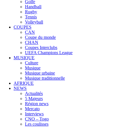
Golfe
Handball
Rugby
Tennis
Volleyball
COUPES
CAN
Coupe du monde
CHAN
Coupes Interclubs
UEFA Champions League
MUSIQUE
Culture
Musique
Musique urbaine
Musique traditionnelle
AFRIQUE
NEWS
Actualités
5 Majeurs
Région news
Mercato
Interviews
CNO – Togo
Les coulisses