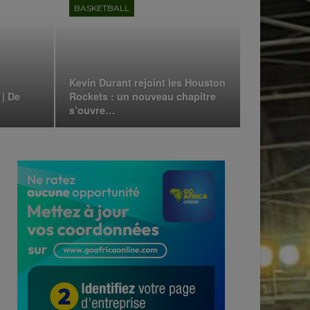
BASKETBALL
Kevin Durant rejoint les Houston
 | De
Rockets : un nouveau chapitre
s’ouvre…