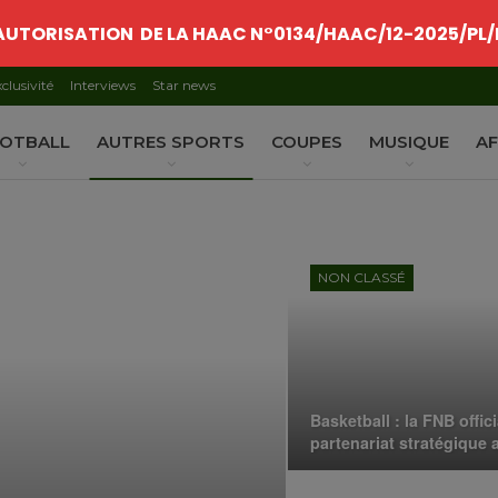
AUTORISATION DE LA HAAC N°0134/HAAC/12-2025/PL/
clusivité
Interviews
Star news
OTBALL
AUTRES SPORTS
COUPES
MUSIQUE
AF
NON CLASSÉ
Basketball : la FNB offic
partenariat stratégique