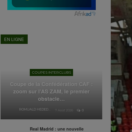
EN LIGNE
COUPES INTERCLUBS
Coupe de la Confédération CAF :
zoom sur l’AS ZAM, le premier
obstacle…
ROMUALD HEDEDJI
7 Août 2026
0
Real Madrid : une nouvelle