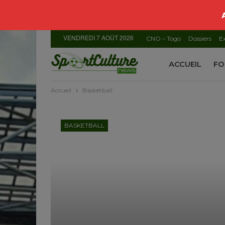
VENDREDI 7 AOÛT 2026
CNO – Togo
Dossiers
Ex
ACCUEIL
FO
Accueil
Basketball
BASKETBALL