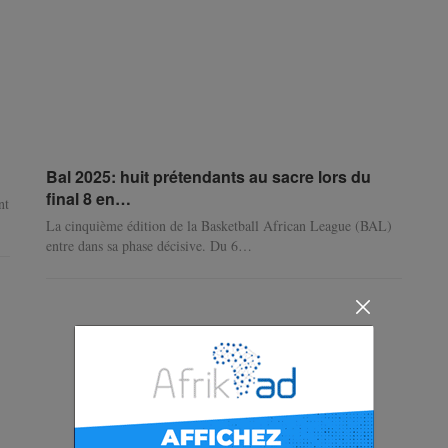
Bal 2025: huit prétendants au sacre lors du
final 8 en…
nt
La cinquième édition de la Basketball African League (BAL)
entre dans sa phase décisive. Du 6…