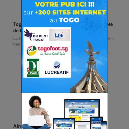
Togo | Basket : Gina Adekambi réélue à la tête
de la…
La Fédération Nationale de Basketball du Togo (FNB-Togo) a
tenu son Assemblée Générale Élective ce samedi 9
…
Afrobasket U18 Masculin | Le Mali sacré