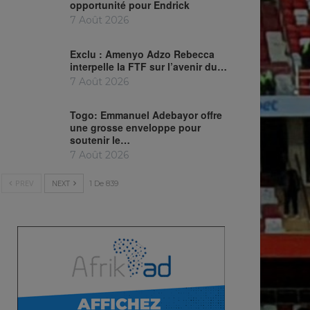
opportunité pour Endrick
7 Août 2026
Exclu : Amenyo Adzo Rebecca
interpelle la FTF sur l’avenir du…
7 Août 2026
Togo: Emmanuel Adebayor offre
une grosse enveloppe pour
soutenir le…
7 Août 2026
PREV
NEXT
1 De 839