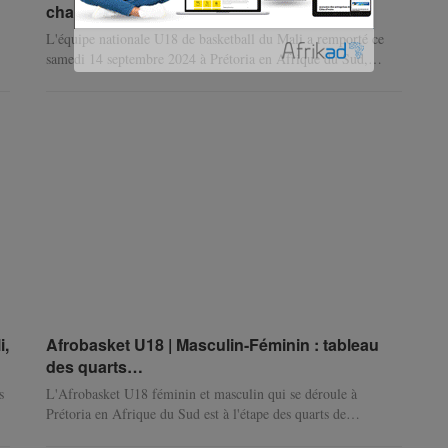
champion
L'équipe nationale U18 de basketball du Mali a remporté ce
samedi 14 septembre 2024 à Prétoria en Afrique du Sud,
…
i,
Afrobasket U18 | Masculin-Féminin : tableau
des quarts…
s
L'Afrobasket U18 féminin et masculin qui se déroule à
Prétoria en Afrique du Sud est à l'étape des quarts de
…