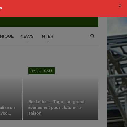
X
P
RIQUE
NEWS
INTER.
BASKETBALL
Basketball – Togo | un grand
ialise un
évènement pour clôturer la
 avec…
saison