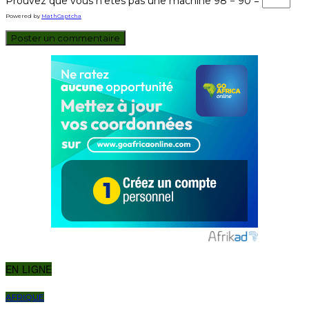
Prouvez que vous n’êtes pas une machine
98 − 90 =
Powered by
MathCaptcha
EN LIGNE
AFRIQUE