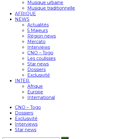
Musique urbaine
Musique traditionnelle
AFRIQUE
NEWS
Actualités
5 Majeurs
Région news
Mercato
Interviews
CNO – Togo
Les coulisses
Star news
Dossiers
Exclusivité
INTER.
Afrique
Europe
International
CNO – Togo
Dossiers
Exclusivité
Interviews
Star news