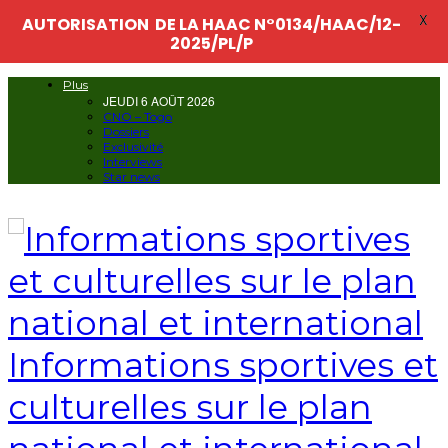
X
AUTORISATION DE LA HAAC N°0134/HAAC/12-
2025/PL/P
Plus
JEUDI 6 AOÛT 2026
CNO – Togo
Dossiers
Exclusivité
Interviews
Star news
Informations sportives et
culturelles sur le plan