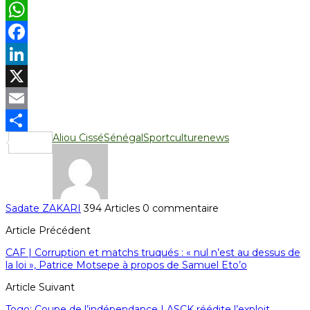
WhatsApp
Facebook
LinkedIn
X
Email
Aliou Cissé
Sénégal
Sportculturenews
Partager
Sadate ZAKARI
394 Articles
0 commentaire
Article Précédent
CAF | Corruption et matchs truqués : « nul n’est au dessus de
la loi », Patrice Motsepe à propos de Samuel Eto’o
Article Suivant
Togo: Coupe de l’indépendance | ASCK réédite l’exploit