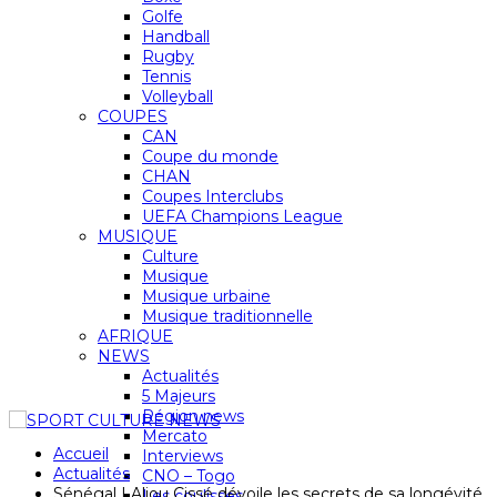
Golfe
Handball
Rugby
Tennis
Volleyball
COUPES
CAN
Coupe du monde
CHAN
Coupes Interclubs
UEFA Champions League
MUSIQUE
Culture
Musique
Musique urbaine
Musique traditionnelle
AFRIQUE
NEWS
Actualités
5 Majeurs
Région news
Mercato
Accueil
Interviews
Actualités
CNO – Togo
Sénégal | Aliou Cissé dévoile les secrets de sa longévité
Les coulisses