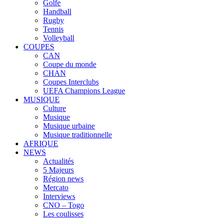
Golfe
Handball
Rugby
Tennis
Volleyball
COUPES
CAN
Coupe du monde
CHAN
Coupes Interclubs
UEFA Champions League
MUSIQUE
Culture
Musique
Musique urbaine
Musique traditionnelle
AFRIQUE
NEWS
Actualités
5 Majeurs
Région news
Mercato
Interviews
CNO – Togo
Les coulisses