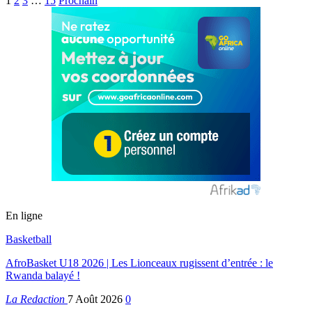
1
2
3
…
15
Prochain
En ligne
Basketball
AfroBasket U18 2026 | Les Lionceaux rugissent d’entrée : le
Rwanda balayé !
La Redaction
7 Août 2026
0