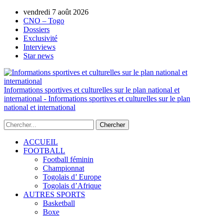
AUTORISATION DE LA HAAC N°0134/HAAC/12-
vendredi 7 août 2026
2025/PL/P
CNO – Togo
Dossiers
Exclusivité
Interviews
Star news
Informations sportives et culturelles sur le plan national et
international - Informations sportives et culturelles sur le plan
national et international
ACCUEIL
FOOTBALL
Football féminin
Championnat
Togolais d’ Europe
Togolais d’Afrique
AUTRES SPORTS
Basketball
Boxe