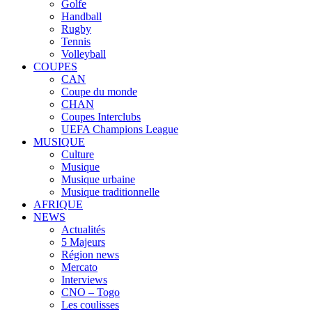
Golfe
Handball
Rugby
Tennis
Volleyball
COUPES
CAN
Coupe du monde
CHAN
Coupes Interclubs
UEFA Champions League
MUSIQUE
Culture
Musique
Musique urbaine
Musique traditionnelle
AFRIQUE
NEWS
Actualités
5 Majeurs
Région news
Mercato
Interviews
CNO – Togo
Les coulisses