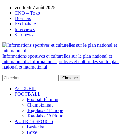
AUTORISATION DE LA HAAC N°0134/HAAC/12-
vendredi 7 août 2026
2025/PL/P
CNO – Togo
Dossiers
Exclusivité
Interviews
Star news
Informations sportives et culturelles sur le plan national et
international - Informations sportives et culturelles sur le plan
national et international
ACCUEIL
FOOTBALL
Football féminin
Championnat
Togolais d’ Europe
Togolais d’Afrique
AUTRES SPORTS
Basketball
Boxe