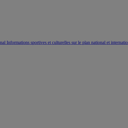
AUTORISATION DE LA HAAC N°0134/HAAC/12-2025/PL/
Informations sportives et culturelles sur le plan national et internatio