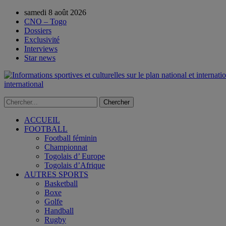
samedi 8 août 2026
CNO – Togo
Dossiers
Exclusivité
Interviews
Star news
international
ACCUEIL
FOOTBALL
Football féminin
Championnat
Togolais d’ Europe
Togolais d’Afrique
AUTRES SPORTS
Basketball
Boxe
Golfe
Handball
Rugby