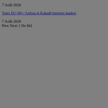
7 Août 2026
Togo D2 (J6) / Asfosa et Kakadl toujours leaders
7 Août 2026
Prev
Next
1 De 841