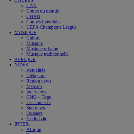
COUPES
CAN
Coupe du monde
CHAN
Coupes Interclubs
UEFA Champions League
MUSIQUE
Culture
Musique
Musique urbaine
Musique traditionnelle
AFRIQUE
NEWS
Actualités
5 Majeurs
Région news
Mercato
Interviews
CNO – Togo
Les coulisses
Star news
Dossiers
Exclusivité
INTER.
Afrique