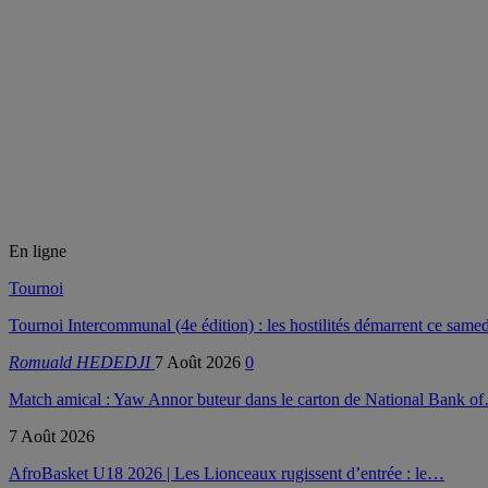
En ligne
Tournoi
Tournoi Intercommunal (4e édition) : les hostilités démarrent ce samed
Romuald HEDEDJI
7 Août 2026
0
Match amical : Yaw Annor buteur dans le carton de National Bank o
7 Août 2026
AfroBasket U18 2026 | Les Lionceaux rugissent d’entrée : le…