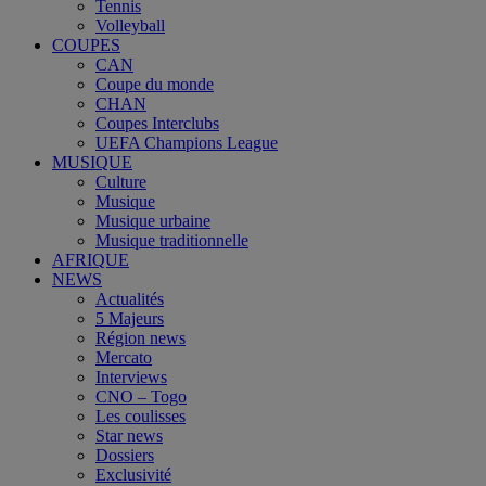
Tennis
Volleyball
COUPES
CAN
Coupe du monde
CHAN
Coupes Interclubs
UEFA Champions League
MUSIQUE
Culture
Musique
Musique urbaine
Musique traditionnelle
AFRIQUE
NEWS
Actualités
5 Majeurs
Région news
Mercato
Interviews
CNO – Togo
Les coulisses
Star news
Dossiers
Exclusivité