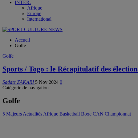
INTER.
Afrique
Europe
International
Accueil
Golfe
Golfe
Sports / Togo : le Récapitulatif des électi
Sadate ZAKARI
5 Nov 2024
0
Catégorie de navigation
Golfe
5 Majeurs
Actualités
Afrique
Basketball
Boxe
CAN
Championnat