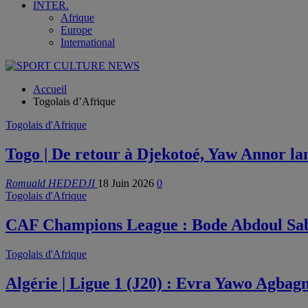
INTER.
Afrique
Europe
International
Accueil
Togolais d’Afrique
Togolais d'Afrique
Togo | De retour à Djekotoé, Yaw Annor lan
Romuald HEDEDJI
18 Juin 2026
0
Togolais d'Afrique
CAF Champions League : Bode Abdoul Sabo
Togolais d'Afrique
Algérie | Ligue 1 (J20) : Evra Yawo Agbag