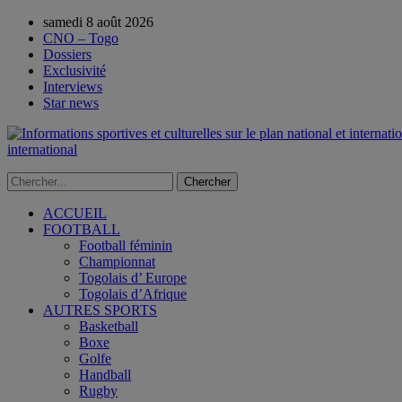
samedi 8 août 2026
CNO – Togo
Dossiers
Exclusivité
Interviews
Star news
international
ACCUEIL
FOOTBALL
Football féminin
Championnat
Togolais d’ Europe
Togolais d’Afrique
AUTRES SPORTS
Basketball
Boxe
Golfe
Handball
Rugby