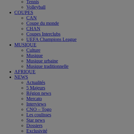
Tennis
Volleyball
COUPES
CAN
Coupe du monde
CHAN
Coupes Interclubs
UEFA Champions League
MUSIQUE
Culture
Musique
Musique urbaine
Musique traditionnelle
AFRIQUE
NEWS
Actualités
5 Majeurs
Région news
Mercato
Interviews
CNO – Togo
Les coulisses
Star news
Dossiers
Exclusivité