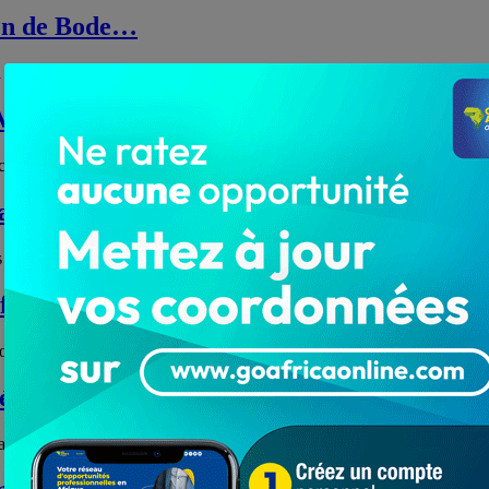
ien de Bode…
 Bamako. Portés par leur public, les Blancs de…
 Malien de Bode…
cement en Angola face à Petro de Luanda (0-0),…
ra Agbagno
son départ, l’attaquant togolais quitte Al…
iffres de la…
prometteuse avec les World…
écidive
 League, NBE FC a arraché un match nul de deux…