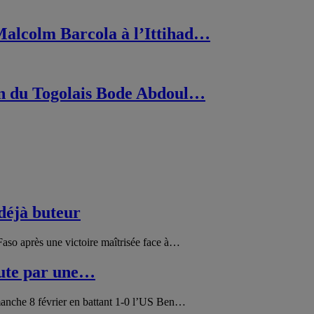
 Malcolm Barcola à l’Ittihad…
en du Togolais Bode Abdoul…
déjà buteur
Faso après une victoire maîtrisée face à…
bute par une…
manche 8 février en battant 1-0 l’US Ben…