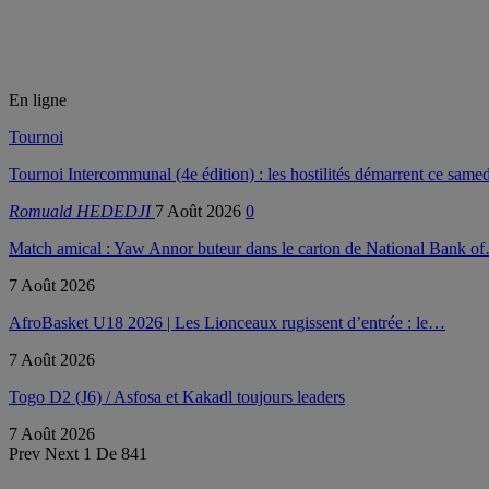
En ligne
Tournoi
Tournoi Intercommunal (4e édition) : les hostilités démarrent ce samed
Romuald HEDEDJI
7 Août 2026
0
Match amical : Yaw Annor buteur dans le carton de National Bank o
7 Août 2026
AfroBasket U18 2026 | Les Lionceaux rugissent d’entrée : le…
7 Août 2026
Togo D2 (J6) / Asfosa et Kakadl toujours leaders
7 Août 2026
Prev
Next
1 De 841