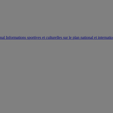
AUTORISATION DE LA HAAC N°0134/HAAC/12-2025/PL/
Informations sportives et culturelles sur le plan national et internatio