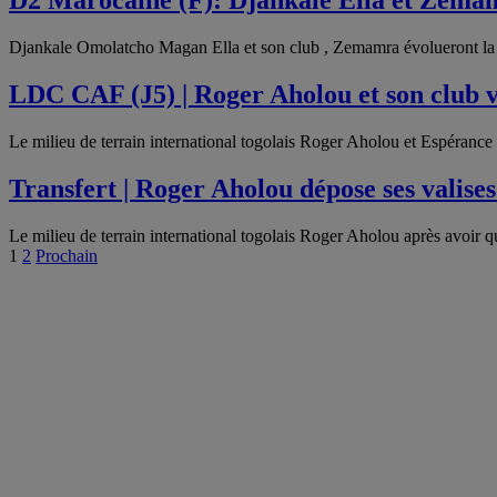
D2 Marocaine (F): Djankale Ella et Zema
Djankale Omolatcho Magan Ella et son club , Zemamra évolueront la 
LDC CAF (J5) | Roger Aholou et son club v
Le milieu de terrain international togolais Roger Aholou et Espérance
Transfert | Roger Aholou dépose ses valises
Le milieu de terrain international togolais Roger Aholou après avoir q
1
2
Prochain