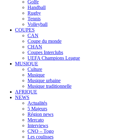
Golfe
Handball
Rugby
Tennis
Volleyball
COUPES
CAN
Coupe du monde
CHAN
Coupes Interclubs
UEFA Champions League
MUSIQUE
Culture
Musique
Musique urbaine
Musique traditionnelle
AFRIQUE
NEWS
Actualités
5 Majeurs
Région news
Mercato
Interviews
CNO – Togo
Les coulisses