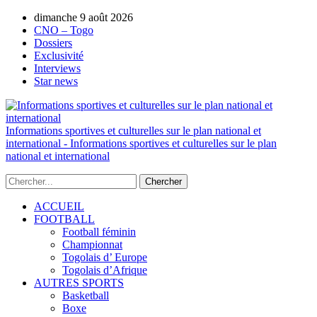
AUTORISATION DE LA HAAC N°0134/HAAC/12-
dimanche 9 août 2026
2025/PL/P
CNO – Togo
Dossiers
Exclusivité
Interviews
Star news
Informations sportives et culturelles sur le plan national et
international - Informations sportives et culturelles sur le plan
national et international
ACCUEIL
FOOTBALL
Football féminin
Championnat
Togolais d’ Europe
Togolais d’Afrique
AUTRES SPORTS
Basketball
Boxe