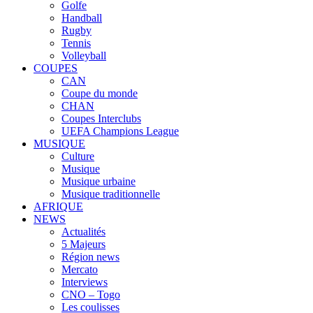
Golfe
Handball
Rugby
Tennis
Volleyball
COUPES
CAN
Coupe du monde
CHAN
Coupes Interclubs
UEFA Champions League
MUSIQUE
Culture
Musique
Musique urbaine
Musique traditionnelle
AFRIQUE
NEWS
Actualités
5 Majeurs
Région news
Mercato
Interviews
CNO – Togo
Les coulisses