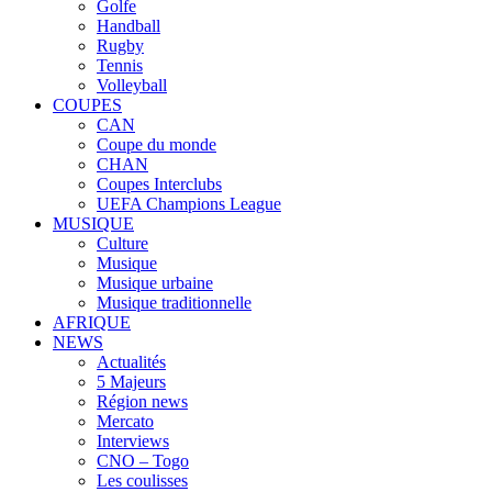
Golfe
Handball
Rugby
Tennis
Volleyball
COUPES
CAN
Coupe du monde
CHAN
Coupes Interclubs
UEFA Champions League
MUSIQUE
Culture
Musique
Musique urbaine
Musique traditionnelle
AFRIQUE
NEWS
Actualités
5 Majeurs
Région news
Mercato
Interviews
CNO – Togo
Les coulisses