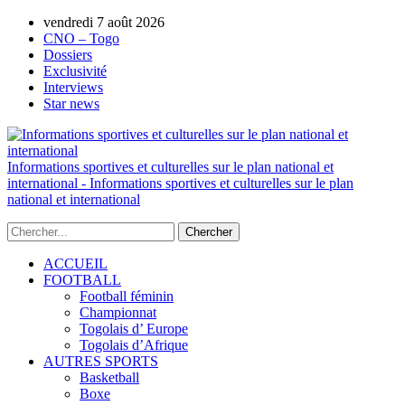
AUTORISATION DE LA HAAC N°0134/HAAC/12-
vendredi 7 août 2026
2025/PL/P
CNO – Togo
Dossiers
Exclusivité
Interviews
Star news
Informations sportives et culturelles sur le plan national et
international - Informations sportives et culturelles sur le plan
national et international
ACCUEIL
FOOTBALL
Football féminin
Championnat
Togolais d’ Europe
Togolais d’Afrique
AUTRES SPORTS
Basketball
Boxe