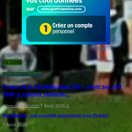
EN LIGNE
COUPES INTERCLUBS
Coupe de la Confédération CAF : zoom sur l’AS
ZAM, le premier obstacle…
7 Août 2026
0
ROMUALD HEDEDJI
Real Madrid : une nouvelle opportunité pour Endrick
7 Août 2026