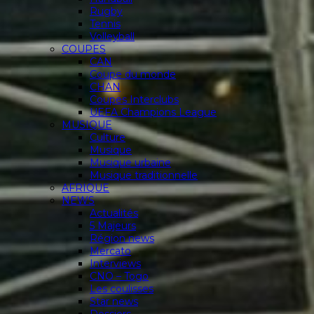
Rugby
Tennis
Volleyball
COUPES
CAN
Coupe du monde
CHAN
Coupes Interclubs
UEFA Champions League
MUSIQUE
Culture
Musique
Musique urbaine
Musique traditionnelle
AFRIQUE
NEWS
Actualités
5 Majeurs
Région news
Mercato
Interviews
CNO – Togo
Les coulisses
Star news