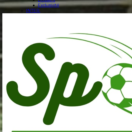
Dossiers
Exclusivité
INTER.
Afrique
Europe
International