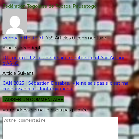
Fédération Togolaise de Football
Pause
togo
Romuald HEDEDJI
759 Articles
0 commentaire
Article Précédent
D1 Lonato I J12: » Une défaite méritée » dixit Yao Amani
d’ASKO
Article Suivant
CAN 2023 | Sébastien Desabre, » je ne sais pas si c’est ma
connaissance du foot égyptien »
LAISSER UN COMMENTAIRE
Votre adresse email ne sera pas publiée.