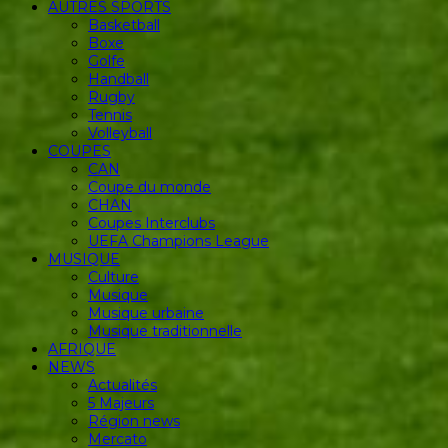
AUTRES SPORTS
Basketball
Boxe
Golfe
Handball
Rugby
Tennis
Volleyball
COUPES
CAN
Coupe du monde
CHAN
Coupes Interclubs
UEFA Champions League
MUSIQUE
Culture
Musique
Musique urbaine
Musique traditionnelle
AFRIQUE
NEWS
Actualités
5 Majeurs
Région news
Mercato