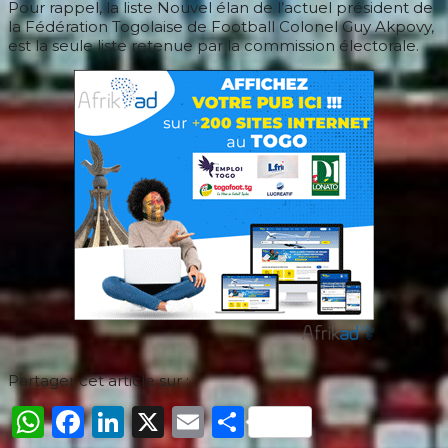
Pour rappel, la liste Nouvel élan de l’actuel président de
la Fédération Togolaise de Football Colonel Guy Akpovy,
est la seule liste retenue par la commission électorale.
Partager cet article sur :
WhatsApp
Facebook
LinkedIn
X
Email
Partager