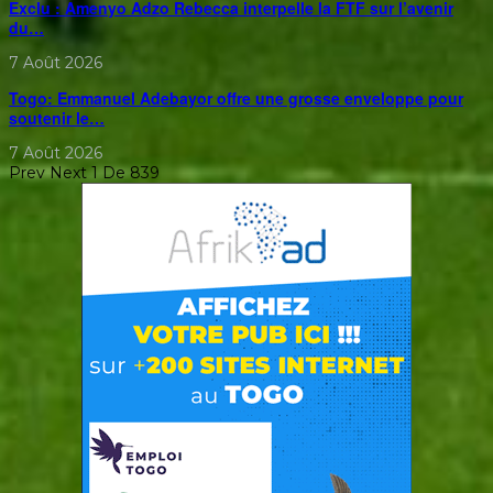
Exclu : Amenyo Adzo Rebecca interpelle la FTF sur l’avenir
du…
7 Août 2026
Togo: Emmanuel Adebayor offre une grosse enveloppe pour
soutenir le…
7 Août 2026
Prev
Next
1 De 839