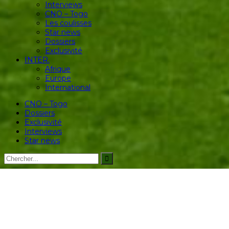
Interviews
CNO – Togo
Les coulisses
Star news
Dossiers
Exclusivité
INTER.
Afrique
Europe
International
CNO – Togo
Dossiers
Exclusivité
Interviews
Star news