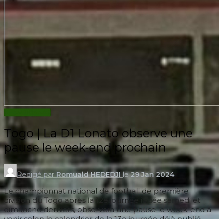
CHAMPIONNAT
Togo | La D1 Lonato observe une
pause le week-end prochain
Redigé par
Romuald HEDEDJI
le
29 Jan 2024
Le championnat national de football de première
division du Togo après la 12e journée jouée samedi et
dimanche derniers, observera une pause le week-end à
venir selon le calendrier de la 13e journée déjà publié