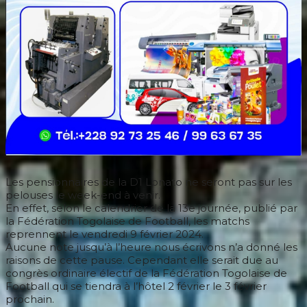
Les pensionnaires de la D1 Lonato ne seront pas sur les
pelouses le week-end à venir.
En effet, selon le calendrier de la 13e journée, publié par
la Fédération Togolaise de Football, les matchs
reprennent le vendredi 9 février 2024.
Aucune note jusqu’à l’heure nous écrivons n’a donné les
raisons de cette pause. Cependant elle serait due au
congrès ordinaire électif de la Fédération Togolaise de
Football qui se tiendra à l’hôtel 2 février le 3 février
prochain.