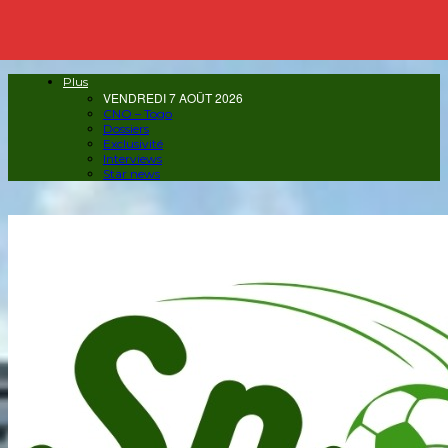
Plus
VENDREDI 7 AOÛT 2026
CNO – Togo
Dossiers
Exclusivité
Interviews
Star news