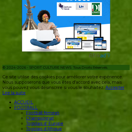
© 2024-2026 - SPORT CULTURE NEWS. Tous Droits Réservés.
Ce site utilise des cookies pour améliorer votre expérience.
Nous supposerons que vous êtes d'accord avec cela, mais
vous pouvez vous désinscrire si vous le souhaitez.
Accepter
Lire la suite
ACCUEIL
FOOTBALL
Football féminin
Championnat
Togolais d’ Europe
Togolais d’Afrique