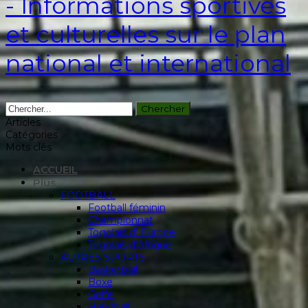
- Informations sportives
et culturelles sur le plan
national et international
Articles
Catégories
Mots clés
ACCUEIL
Plus
FOOTBALL
Football féminin
Championnat
Togolais d’ Europe
Togolais d’Afrique
AUTRES SPORTS
Basketball
Boxe
Golfe
Handball