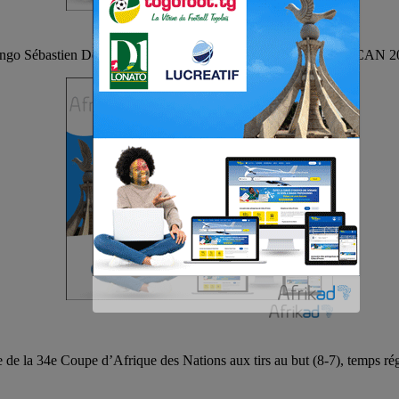
go Sébastien Desabre qualifie la RDC en quart de finale de la CAN 20
e de la 34e Coupe d’Afrique des Nations aux tirs au but (8-7), temps ré