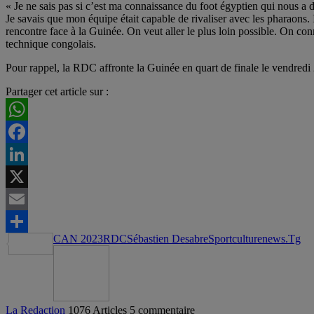
« Je ne sais pas si c’est ma connaissance du foot égyptien qui nous a 
Je savais que mon équipe était capable de rivaliser avec les pharaons. 
rencontre face à la Guinée. On veut aller le plus loin possible. On conn
technique congolais.
Pour rappel, la RDC affronte la Guinée en quart de finale le vendredi 
Partager cet article sur :
WhatsApp
Facebook
LinkedIn
X
Email
CAN 2023
RDC
Sébastien Desabre
Sportculturenews.Tg
Partager
La Redaction
1076 Articles
5 commentaire