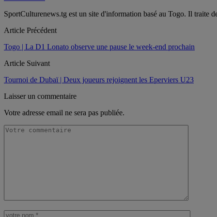
SportCulturenews.tg est un site d'information basé au Togo. Il traite d
Article Précédent
Togo | La D1 Lonato observe une pause le week-end prochain
Article Suivant
Tournoi de Dubaï | Deux joueurs rejoignent les Eperviers U23
Laisser un commentaire
Votre adresse email ne sera pas publiée.