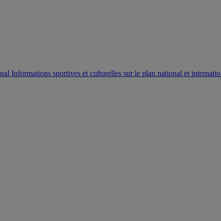
AUTORISATION DE LA HAAC N°0134/HAAC/12-2025/PL/
Informations sportives et culturelles sur le plan national et internatio