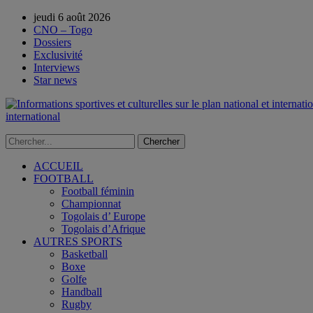
jeudi 6 août 2026
CNO – Togo
Dossiers
Exclusivité
Interviews
Star news
international
ACCUEIL
FOOTBALL
Football féminin
Championnat
Togolais d’ Europe
Togolais d’Afrique
AUTRES SPORTS
Basketball
Boxe
Golfe
Handball
Rugby