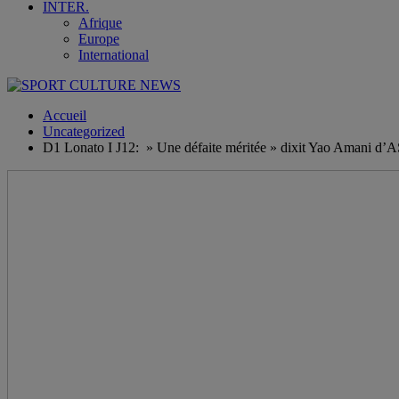
INTER.
Afrique
Europe
International
Accueil
Uncategorized
D1 Lonato I J12: » Une défaite méritée » dixit Yao Amani d