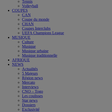
Tennis
Volleyball
COUPES
CAN
Coupe du monde
CHAN
Coupes Interclubs
UEFA Champions League
MUSIQUE
Culture
Musique
Musique urbaine
Musique traditionnelle
AFRIQUE
NEWS
Actualités
5 Majeurs
Région news
Mercato
Interviews
CNO – Togo
Les coulisses
Star news
Dossiers
Exclusivité