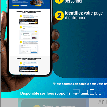
é l’addition a été salée pour ASKO. Une défaite qui surprend beaucou
uipe ne s’est pas donnée à fond pur une victoire. «… sur l’ensemble du 
nt été récompensés. Derrière on a été tellement laxiste à offrir des buts.
st la suffisance et des lacunes qui ont milité en leur défaveur « … pe