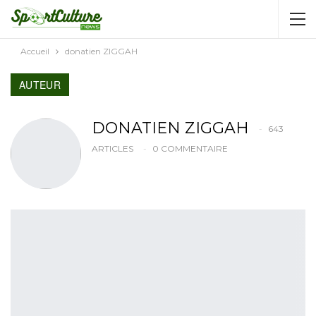
AUTORISATION DE LA HAAC N°0134/HAAC/12-
2025/PL/P
Accueil
donatien ZIGGAH
AUTEUR
DONATIEN ZIGGAH
643
ARTICLES
0 COMMENTAIRE