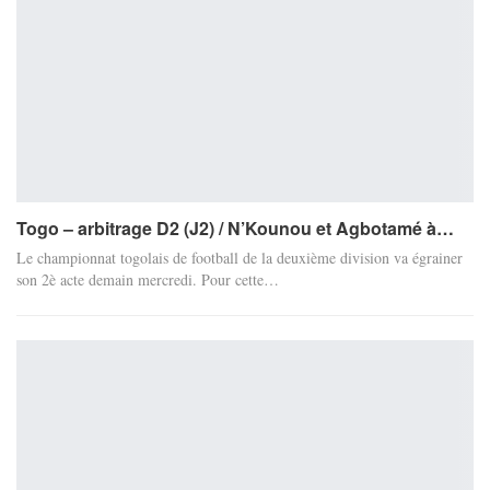
Togo – arbitrage D2 (J2) / N’Kounou et Agbotamé à…
Le championnat togolais de football de la deuxième division va égrainer
son 2è acte demain mercredi. Pour cette…