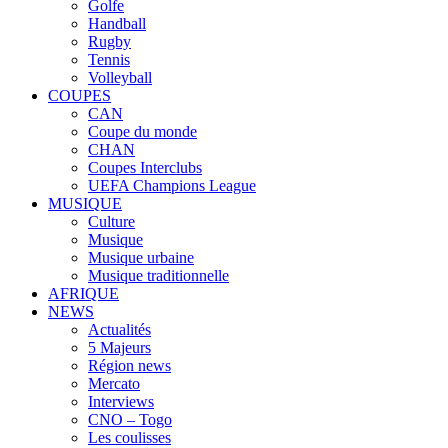
Golfe
Handball
Rugby
Tennis
Volleyball
COUPES
CAN
Coupe du monde
CHAN
Coupes Interclubs
UEFA Champions League
MUSIQUE
Culture
Musique
Musique urbaine
Musique traditionnelle
AFRIQUE
NEWS
Actualités
5 Majeurs
Région news
Mercato
Interviews
CNO – Togo
Les coulisses