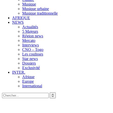
Musique
Musique urbaine
Musique traditionnelle
AFRIQUE
NEWS
Actualités
5 Majeurs
Région news
Mercato
Interviews
CNO – Togo
Les coulisses
Star news
Dossiers
Exclusivité
INTER.
Afrique
Europe
International