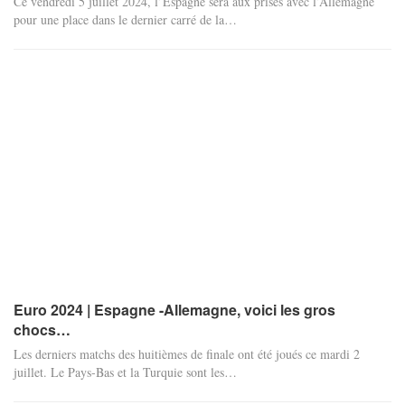
Ce vendredi 5 juillet 2024, l’Espagne sera aux prises avec l’Allemagne
pour une place dans le dernier carré de la
…
Euro 2024 | Espagne -Allemagne, voici les gros
chocs…
Les derniers matchs des huitièmes de finale ont été joués ce mardi 2
juillet. Le Pays-Bas et la Turquie sont les
…