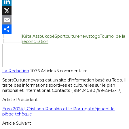
Facebook
LinkedIn
X
Email
Kéta Assoukopé
Sportculturenews
togo
Tournoi de la
Partager
réconciliation
La Redaction
1076 Articles
5 commentaire
SportCulturenews.tg est un site d'information basé au Togo. Il
traite des informations sportives et culturelles sur le plan
national et international. Contacts ( 98424080 /99-23-12-17)
Article Précédent
Euro 2024 | Cristiano Ronaldo et le Portugal déjouent le
piège tchèque
Article Suivant