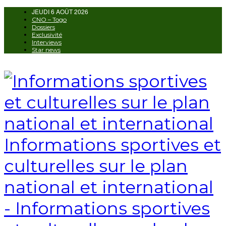
JEUDI 6 AOÛT 2026
AUTORISATION DE LA HAAC N°0134/H
CNO – Togo
Dossiers
Exclusivité
Interviews
Star news
Informations sportives et
culturelles sur le plan
national et international
- Informations sportives