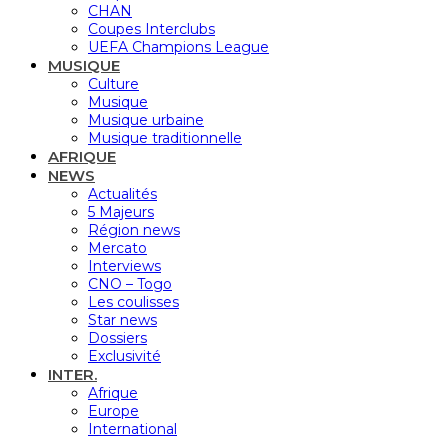
CHAN
Coupes Interclubs
UEFA Champions League
MUSIQUE
Culture
Musique
Musique urbaine
Musique traditionnelle
AFRIQUE
NEWS
Actualités
5 Majeurs
Région news
Mercato
Interviews
CNO – Togo
Les coulisses
Star news
Dossiers
Exclusivité
INTER.
Afrique
Europe
International