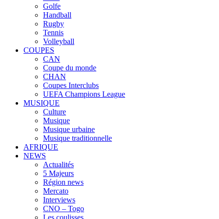
Golfe
Handball
Rugby
Tennis
Volleyball
COUPES
CAN
Coupe du monde
CHAN
Coupes Interclubs
UEFA Champions League
MUSIQUE
Culture
Musique
Musique urbaine
Musique traditionnelle
AFRIQUE
NEWS
Actualités
5 Majeurs
Région news
Mercato
Interviews
CNO – Togo
Les coulisses