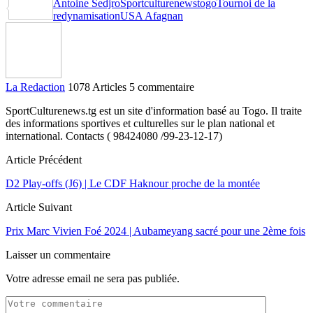
Antoine Sedjro
Sportculturenews
togo
Tournoi de la
Partager
redynamisation
USA Afagnan
La Redaction
1078 Articles
5 commentaire
SportCulturenews.tg est un site d'information basé au Togo. Il traite
des informations sportives et culturelles sur le plan national et
international. Contacts ( 98424080 /99-23-12-17)
Article Précédent
D2 Play-offs (J6) | Le CDF Haknour proche de la montée
Article Suivant
Prix Marc Vivien Foé 2024 | Aubameyang sacré pour une 2ème fois
Laisser un commentaire
Votre adresse email ne sera pas publiée.