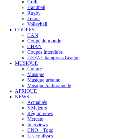
Golfe
Handball
Rugby
Tennis
Volleyball
COUPES
CAN
Coupe du monde
CHAN
Coupes Interclubs
UEFA Champions League
MUSIQUE
Culture
Musique
Musique urbaine
Musique traditionnelle
AFRIQUE
NEWS
Actualités
5 Majeurs
Région news
Mercato
Interviews
CNO – Togo
Les coulisses