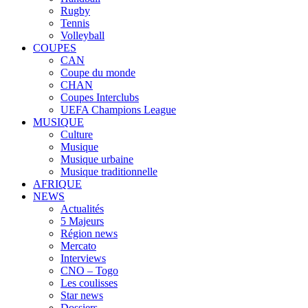
Rugby
Tennis
Volleyball
COUPES
CAN
Coupe du monde
CHAN
Coupes Interclubs
UEFA Champions League
MUSIQUE
Culture
Musique
Musique urbaine
Musique traditionnelle
AFRIQUE
NEWS
Actualités
5 Majeurs
Région news
Mercato
Interviews
CNO – Togo
Les coulisses
Star news
Dossiers