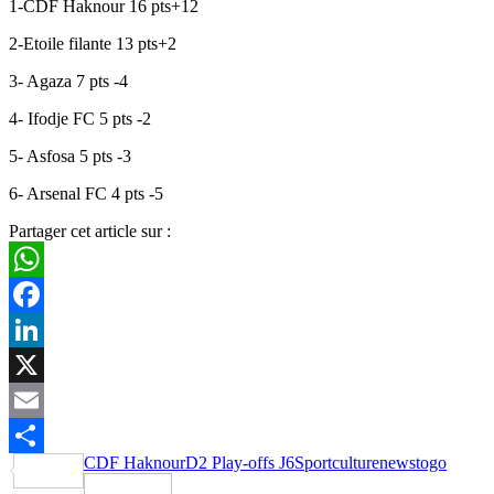
1-CDF Haknour 16 pts+12
2-Etoile filante 13 pts+2
3- Agaza 7 pts -4
4- Ifodje FC 5 pts -2
5- Asfosa 5 pts -3
6- Arsenal FC 4 pts -5
Partager cet article sur :
WhatsApp
Facebook
LinkedIn
X
Email
CDF Haknour
D2 Play-offs J6
Sportculturenews
togo
Partager