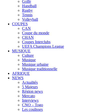
Golfe
Handball
Rugby
Tennis
Volleyball
COUPES
CAN
Coupe du monde
CHAN
Coupes Interclubs
UEFA Champions League
MUSIQUE
Culture
Musique
Musique urbaine
Musique traditionnelle
AFRIQUE
NEWS
Actualités
5 Majeurs
Région news
Mercato
Interviews
CNO – Togo
Les coulisses