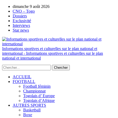
AUTORISATION DE LA HAAC N°0134/HAAC/12-
dimanche 9 août 2026
2025/PL/P
CNO – Togo
Dossiers
Exclusivité
Interviews
Star news
Informations sportives et culturelles sur le plan national et
international - Informations sportives et culturelles sur le plan
national et international
ACCUEIL
FOOTBALL
Football féminin
Championnat
Togolais d’ Europe
Togolais d’Afrique
AUTRES SPORTS
Basketball
Boxe