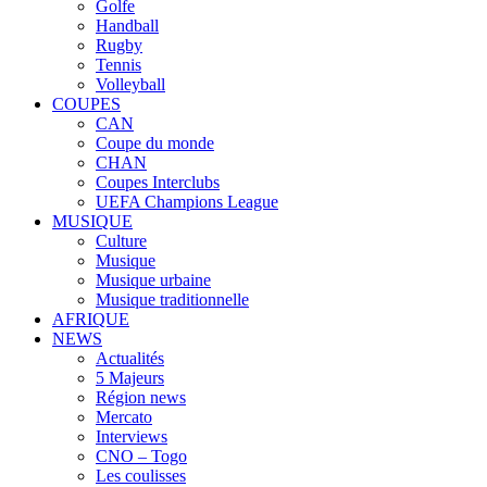
Golfe
Handball
Rugby
Tennis
Volleyball
COUPES
CAN
Coupe du monde
CHAN
Coupes Interclubs
UEFA Champions League
MUSIQUE
Culture
Musique
Musique urbaine
Musique traditionnelle
AFRIQUE
NEWS
Actualités
5 Majeurs
Région news
Mercato
Interviews
CNO – Togo
Les coulisses