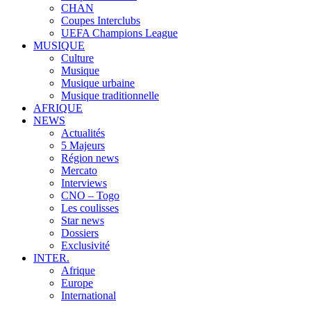
CHAN
Coupes Interclubs
UEFA Champions League
MUSIQUE
Culture
Musique
Musique urbaine
Musique traditionnelle
AFRIQUE
NEWS
Actualités
5 Majeurs
Région news
Mercato
Interviews
CNO – Togo
Les coulisses
Star news
Dossiers
Exclusivité
INTER.
Afrique
Europe
International