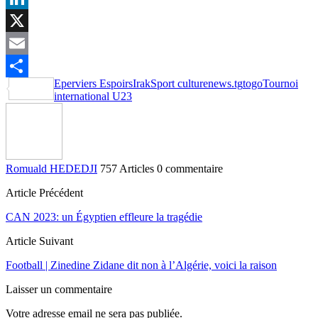
LinkedIn
X
Email
Eperviers Espoirs
Irak
Sport culturenews.tg
togo
Tournoi
Partager
international U23
Romuald HEDEDJI
757 Articles
0 commentaire
Article Précédent
CAN 2023: un Égyptien effleure la tragédie
Article Suivant
Football | Zinedine Zidane dit non à l’Algérie, voici la raison
Laisser un commentaire
Votre adresse email ne sera pas publiée.