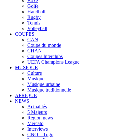
Boxe
Golfe
Handball
Rugby
Tennis
Volleyball
COUPES
CAN
Coupe du monde
CHAN
Coupes Interclubs
UEFA Champions League
MUSIQUE
Culture
Musique
Musique urbaine
Musique traditionnelle
AFRIQUE
NEWS
Actualités
5 Majeurs
Région news
Mercato
Interviews
CNO – Togo