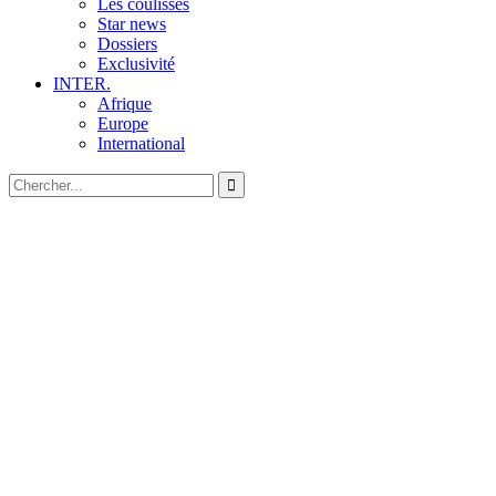
Les coulisses
Star news
Dossiers
Exclusivité
INTER.
Afrique
Europe
International