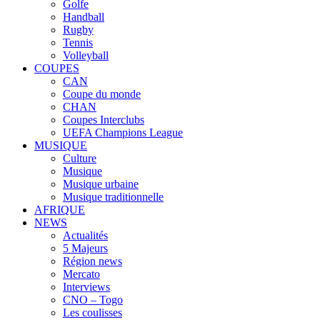
Golfe
Handball
Rugby
Tennis
Volleyball
COUPES
CAN
Coupe du monde
CHAN
Coupes Interclubs
UEFA Champions League
MUSIQUE
Culture
Musique
Musique urbaine
Musique traditionnelle
AFRIQUE
NEWS
Actualités
5 Majeurs
Région news
Mercato
Interviews
CNO – Togo
Les coulisses