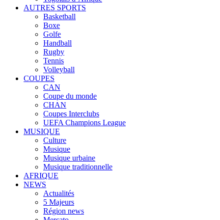
AUTRES SPORTS
Basketball
Boxe
Golfe
Handball
Rugby
Tennis
Volleyball
COUPES
CAN
Coupe du monde
CHAN
Coupes Interclubs
UEFA Champions League
MUSIQUE
Culture
Musique
Musique urbaine
Musique traditionnelle
AFRIQUE
NEWS
Actualités
5 Majeurs
Région news
Mercato