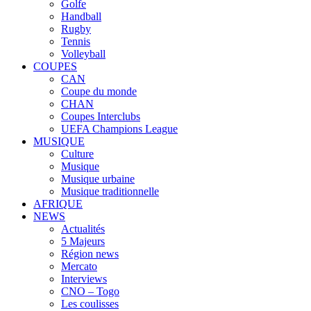
Golfe
Handball
Rugby
Tennis
Volleyball
COUPES
CAN
Coupe du monde
CHAN
Coupes Interclubs
UEFA Champions League
MUSIQUE
Culture
Musique
Musique urbaine
Musique traditionnelle
AFRIQUE
NEWS
Actualités
5 Majeurs
Région news
Mercato
Interviews
CNO – Togo
Les coulisses