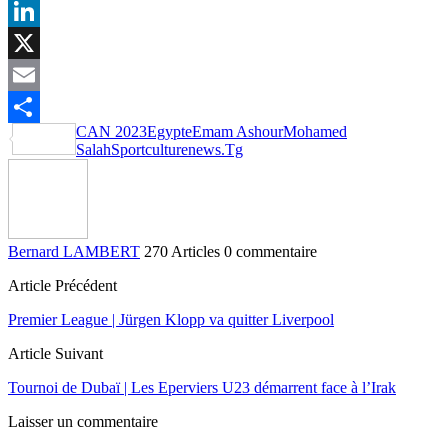
Facebook
LinkedIn
X
Email
CAN 2023
Egypte
Emam Ashour
Mohamed
Partager
Salah
Sportculturenews.Tg
Bernard LAMBERT
270 Articles
0 commentaire
Article Précédent
Premier League | Jürgen Klopp va quitter Liverpool
Article Suivant
Tournoi de Dubaï | Les Eperviers U23 démarrent face à l’Irak
Laisser un commentaire