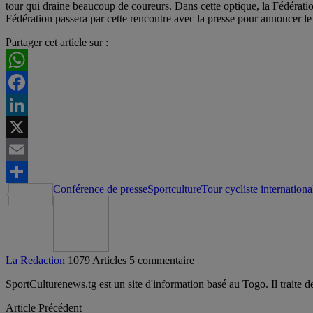
tour qui draine beaucoup de coureurs. Dans cette optique, la Fédérati
Fédération passera par cette rencontre avec la presse pour annoncer 
Partager cet article sur :
WhatsApp
Facebook
LinkedIn
X
Email
Conférence de presse
Sportculture
Tour cycliste internation
Partager
La Redaction
1079 Articles
5 commentaire
SportCulturenews.tg est un site d'information basé au Togo. Il traite d
Article Précédent