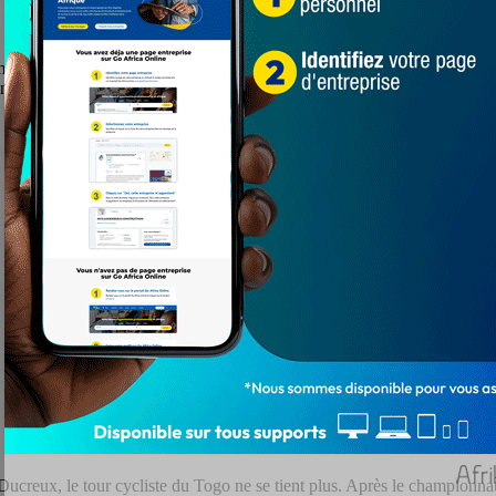
di à 15 h GMT à une conférence de presse. Cette occasion permettra à l
er le ton de la 29 ème édition.
reux, le tour cycliste du Togo ne se tient plus. Après le championnat 