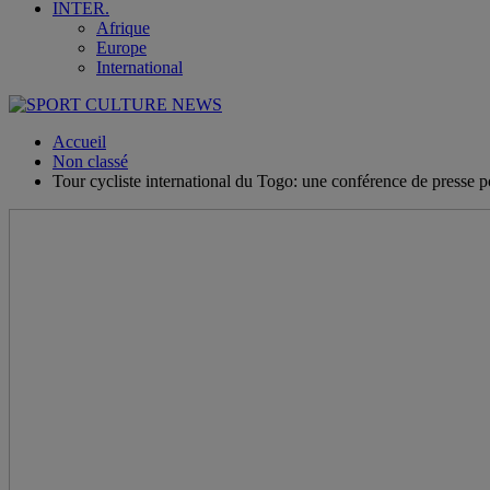
INTER.
Afrique
Europe
International
Accueil
Non classé
Tour cycliste international du Togo: une conférence de presse p