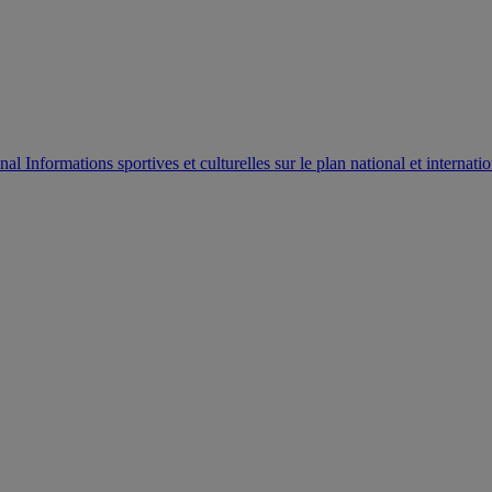
AUTORISATION DE LA HAAC N°0134/HAAC/12-2025/PL/
Informations sportives et culturelles sur le plan national et internatio