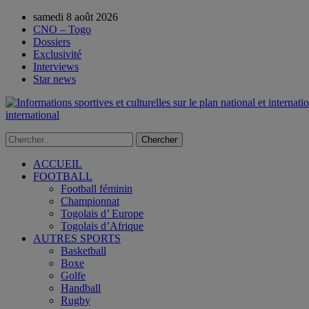
samedi 8 août 2026
CNO – Togo
Dossiers
Exclusivité
Interviews
Star news
international
ACCUEIL
FOOTBALL
Football féminin
Championnat
Togolais d’ Europe
Togolais d’Afrique
AUTRES SPORTS
Basketball
Boxe
Golfe
Handball
Rugby