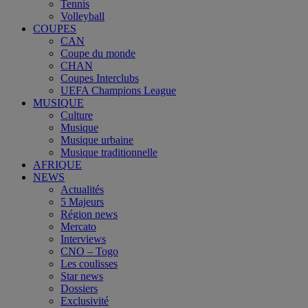
Tennis
Volleyball
COUPES
CAN
Coupe du monde
CHAN
Coupes Interclubs
UEFA Champions League
MUSIQUE
Culture
Musique
Musique urbaine
Musique traditionnelle
AFRIQUE
NEWS
Actualités
5 Majeurs
Région news
Mercato
Interviews
CNO – Togo
Les coulisses
Star news
Dossiers
Exclusivité