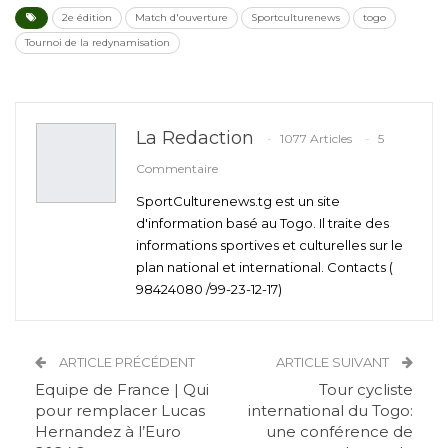
2e édition
Match d'ouverture
Sportculturenews
togo
Tournoi de la redynamisation
La Redaction
1077 Articles
5
Commentaire
SportCulturenews.tg est un site
d'information basé au Togo. Il traite des
informations sportives et culturelles sur le
plan national et international. Contacts (
98424080 /99-23-12-17)
ARTICLE PRÉCÉDENT
ARTICLE SUIVANT
Equipe de France | Qui
Tour cycliste
pour remplacer Lucas
international du Togo:
Hernandez à l’Euro
une conférence de