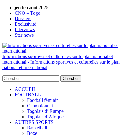
AUTORISATION DE LA HAAC N°0134/HAAC/12-
jeudi 6 août 2026
2025/PL/P
CNO – Togo
Dossiers
Exclusivité
Interviews
Star news
Informations sportives et culturelles sur le plan national et
international - Informations sportives et culturelles sur le plan
national et international
ACCUEIL
FOOTBALL
Football féminin
Championnat
Togolais d’ Europe
Togolais d’Afrique
AUTRES SPORTS
Basketball
Boxe