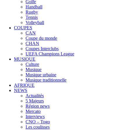
Golfe
Handball
Rugby
Tennis
Volleyball
COUPES
CAN
Coupe du monde
CHAN
Coupes Interclubs
UEFA Champions League
MUSIQUE
Culture
Musique
Musique urbaine
Musique traditionnelle
AFRIQUE
NEWS
Actualités
5 Majeurs
Région news
Mercato
Interviews
CNO – Togo
Les coulisses