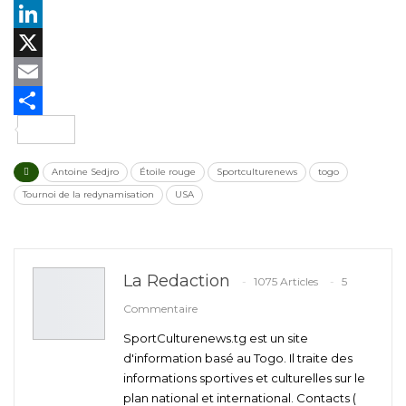
Facebook
LinkedIn
X
Email
Partager
Antoine Sedjro
Étoile rouge
Sportculturenews
togo
Tournoi de la redynamisation
USA
La Redaction
1075 Articles
5
Commentaire
SportCulturenews.tg est un site
d'information basé au Togo. Il traite des
informations sportives et culturelles sur le
plan national et international. Contacts (