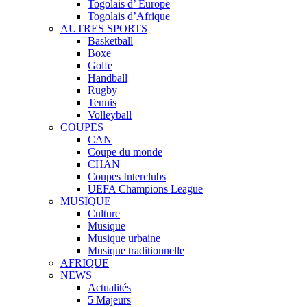
Togolais d’ Europe
Togolais d’Afrique
AUTRES SPORTS
Basketball
Boxe
Golfe
Handball
Rugby
Tennis
Volleyball
COUPES
CAN
Coupe du monde
CHAN
Coupes Interclubs
UEFA Champions League
MUSIQUE
Culture
Musique
Musique urbaine
Musique traditionnelle
AFRIQUE
NEWS
Actualités
5 Majeurs