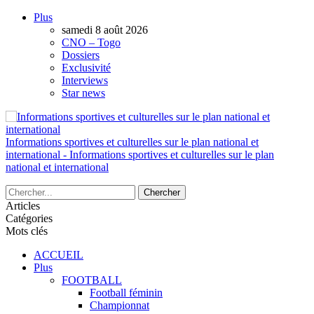
AUTORISATION DE LA HAAC N°0134/HAAC/12-
Plus
2025/PL/P
samedi 8 août 2026
CNO – Togo
Dossiers
Exclusivité
Interviews
Star news
Informations sportives et culturelles sur le plan national et
international - Informations sportives et culturelles sur le plan
national et international
Articles
Catégories
Mots clés
ACCUEIL
Plus
FOOTBALL
Football féminin
Championnat