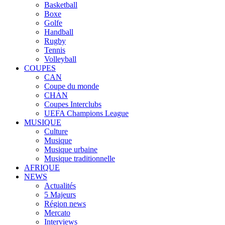
Basketball
Boxe
Golfe
Handball
Rugby
Tennis
Volleyball
COUPES
CAN
Coupe du monde
CHAN
Coupes Interclubs
UEFA Champions League
MUSIQUE
Culture
Musique
Musique urbaine
Musique traditionnelle
AFRIQUE
NEWS
Actualités
5 Majeurs
Région news
Mercato
Interviews