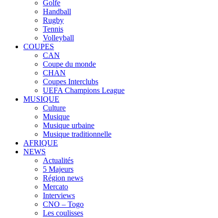
Golfe
Handball
Rugby
Tennis
Volleyball
COUPES
CAN
Coupe du monde
CHAN
Coupes Interclubs
UEFA Champions League
MUSIQUE
Culture
Musique
Musique urbaine
Musique traditionnelle
AFRIQUE
NEWS
Actualités
5 Majeurs
Région news
Mercato
Interviews
CNO – Togo
Les coulisses