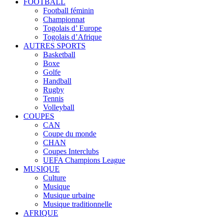
FOOTBALL
Football féminin
Championnat
Togolais d’ Europe
Togolais d’Afrique
AUTRES SPORTS
Basketball
Boxe
Golfe
Handball
Rugby
Tennis
Volleyball
COUPES
CAN
Coupe du monde
CHAN
Coupes Interclubs
UEFA Champions League
MUSIQUE
Culture
Musique
Musique urbaine
Musique traditionnelle
AFRIQUE