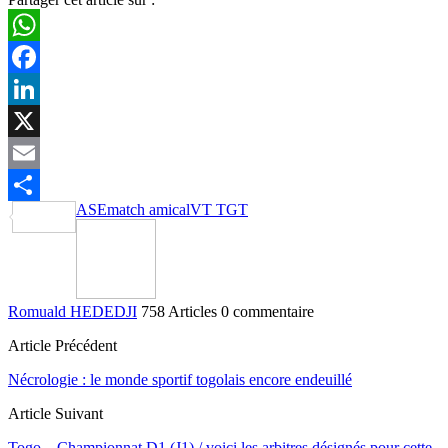
WhatsApp
Facebook
LinkedIn
X
Email
ASE
match amical
VT TGT
Partager
Romuald HEDEDJI
758 Articles
0 commentaire
Article Précédent
Nécrologie : le monde sportif togolais encore endeuillé
Article Suivant
Togo – Championnat D1 (J1) / voici les arbitres désignés pour cette