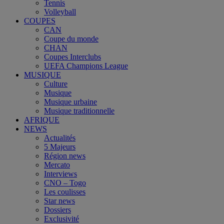
Tennis
Volleyball
COUPES
CAN
Coupe du monde
CHAN
Coupes Interclubs
UEFA Champions League
MUSIQUE
Culture
Musique
Musique urbaine
Musique traditionnelle
AFRIQUE
NEWS
Actualités
5 Majeurs
Région news
Mercato
Interviews
CNO – Togo
Les coulisses
Star news
Dossiers
Exclusivité