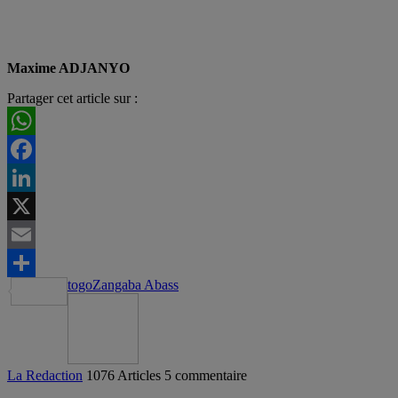
Maxime ADJANYO
Partager cet article sur :
WhatsApp
Facebook
LinkedIn
X
Email
togo
Zangaba Abass
Partager
La Redaction
1076 Articles
5 commentaire