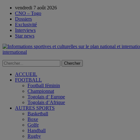
vendredi 7 août 2026
CNO – Togo
Dossiers
Exclusivité
Interviews
Star news
international
ACCUEIL
FOOTBALL
Football féminin
Championnat
Togolais d’ Europe
Togolais d’Afrique
AUTRES SPORTS
Basketball
Boxe
Golfe
Handball
Rugby