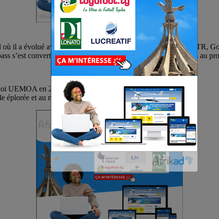
ll où il a évolué avec les clubs tels que : AS Douane actuel AS OTR, G
 s’est converti en entraîneur où il a mis toutes ses expériences au prof
urnoi UEMOA en 2011.
e éplorée et au monde du football togolais.