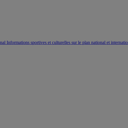
AUTORISATION DE LA HAAC N°0134/HAAC/12-2025/PL/
Informations sportives et culturelles sur le plan national et internatio