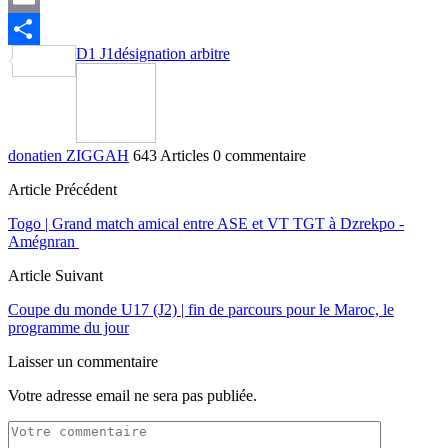
Email
D1 J1
désignation arbitre
Partager
donatien ZIGGAH
643 Articles
0 commentaire
Article Précédent
Togo | Grand match amical entre ASE et VT TGT à Dzrekpo -
Amégnran
Article Suivant
Coupe du monde U17 (J2) | fin de parcours pour le Maroc, le
programme du jour
Laisser un commentaire
Votre adresse email ne sera pas publiée.