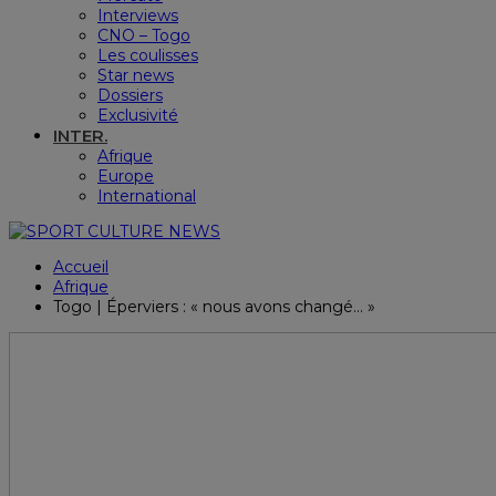
Interviews
CNO – Togo
Les coulisses
Star news
Dossiers
Exclusivité
INTER.
Afrique
Europe
International
Accueil
Afrique
Togo | Éperviers : « nous avons changé… »