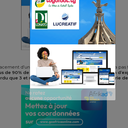
ment d’un certain Claude Le Roy, Paulo Duarte n’a pas fait 
 de 90% de l’effectif. L’équipe est jeune et a besoin d’ex
perdu que 3 et nous sommes actuellement sur une série d