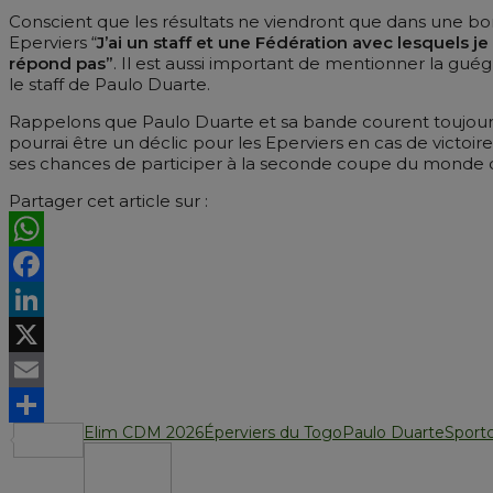
Conscient que les résultats ne viendront que dans une bon
Eperviers “
J’ai un staff et une Fédération avec lesquels j
répond pas”
. Il est aussi important de mentionner la gué
le staff de Paulo Duarte.
Rappelons que Paulo Duarte et sa bande courent toujours
pourrai être un déclic pour les Eperviers en cas de victo
ses chances de participer à la seconde coupe du monde de
Partager cet article sur :
WhatsApp
Facebook
LinkedIn
X
Email
Elim CDM 2026
Éperviers du Togo
Paulo Duarte
Sport
Partager