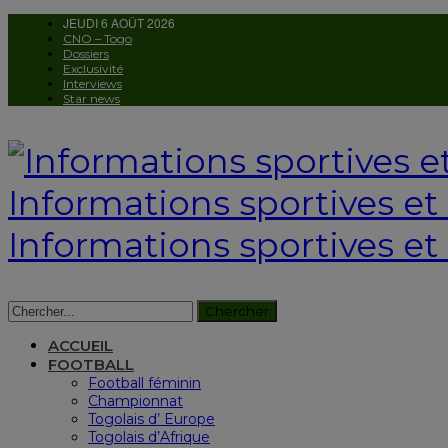
JEUDI 6 AOÛT 2026
CNO – Togo
Dossiers
Exclusivité
Interviews
Star news
Informations sportives et c
Informations sportives et 
ACCUEIL
FOOTBALL
Football féminin
Championnat
Togolais d’ Europe
Togolais d’Afrique