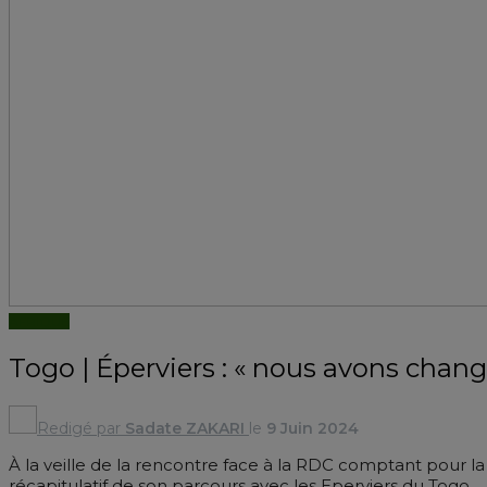
AFRIQUE
Togo | Éperviers : « nous avons chang
Redigé par
Sadate ZAKARI
le
9 Juin 2024
À la veille de la rencontre face à la RDC comptant pour l
récapitulatif de son parcours avec les Eperviers du Togo.