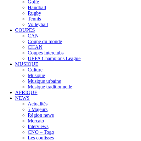
Golfe
Handball
Rugby
Tennis
Volleyball
COUPES
CAN
Coupe du monde
CHAN
Coupes Interclubs
UEFA Champions League
MUSIQUE
Culture
Musique
Musique urbaine
Musique traditionnelle
AFRIQUE
NEWS
Actualités
5 Majeurs
Région news
Mercato
Interviews
CNO – Togo
Les coulisses