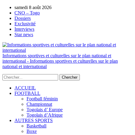
AUTORISATION DE LA HAAC N°0134/HAAC/12-
samedi 8 août 2026
2025/PL/P
CNO – Togo
Dossiers
Exclusivité
Interviews
Star news
Informations sportives et culturelles sur le plan national et
international - Informations sportives et culturelles sur le plan
national et international
ACCUEIL
FOOTBALL
Football féminin
Championnat
Togolais d’ Europe
Togolais d’Afrique
AUTRES SPORTS
Basketball
Boxe