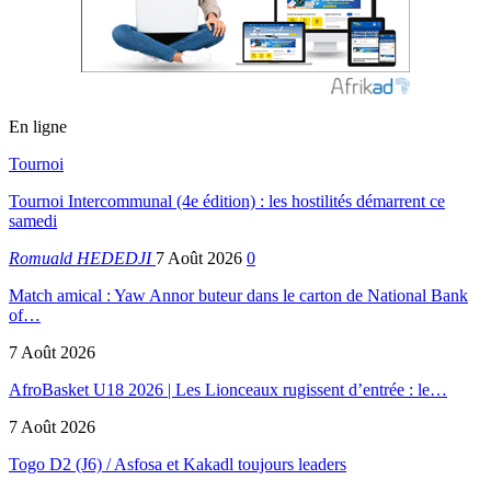
En ligne
Tournoi
Tournoi Intercommunal (4e édition) : les hostilités démarrent ce
samedi
Romuald HEDEDJI
7 Août 2026
0
Match amical : Yaw Annor buteur dans le carton de National Bank
of…
7 Août 2026
AfroBasket U18 2026 | Les Lionceaux rugissent d’entrée : le…
7 Août 2026
Togo D2 (J6) / Asfosa et Kakadl toujours leaders