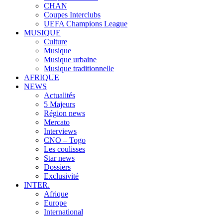
CHAN
Coupes Interclubs
UEFA Champions League
MUSIQUE
Culture
Musique
Musique urbaine
Musique traditionnelle
AFRIQUE
NEWS
Actualités
5 Majeurs
Région news
Mercato
Interviews
CNO – Togo
Les coulisses
Star news
Dossiers
Exclusivité
INTER.
Afrique
Europe
International