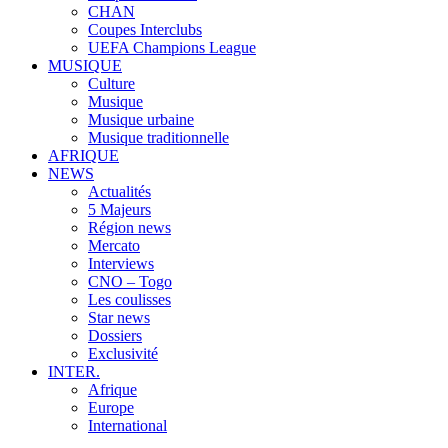
CHAN
Coupes Interclubs
UEFA Champions League
MUSIQUE
Culture
Musique
Musique urbaine
Musique traditionnelle
AFRIQUE
NEWS
Actualités
5 Majeurs
Région news
Mercato
Interviews
CNO – Togo
Les coulisses
Star news
Dossiers
Exclusivité
INTER.
Afrique
Europe
International