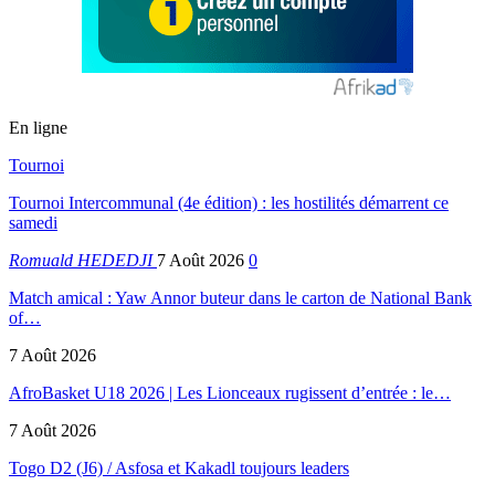
En ligne
Tournoi
Tournoi Intercommunal (4e édition) : les hostilités démarrent ce
samedi
Romuald HEDEDJI
7 Août 2026
0
Match amical : Yaw Annor buteur dans le carton de National Bank
of…
7 Août 2026
AfroBasket U18 2026 | Les Lionceaux rugissent d’entrée : le…
7 Août 2026
Togo D2 (J6) / Asfosa et Kakadl toujours leaders