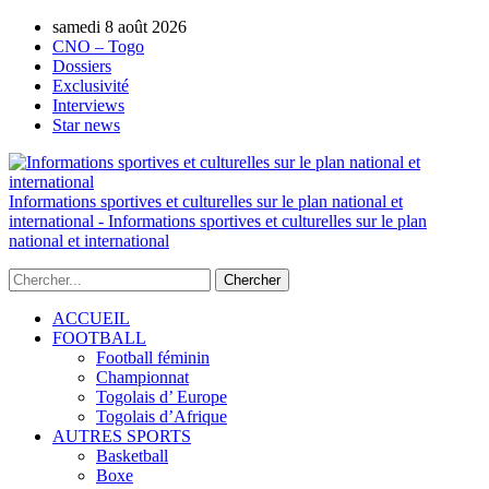
AUTORISATION DE LA HAAC N°0134/HAAC/12-
samedi 8 août 2026
2025/PL/P
CNO – Togo
Dossiers
Exclusivité
Interviews
Star news
Informations sportives et culturelles sur le plan national et
international - Informations sportives et culturelles sur le plan
national et international
ACCUEIL
FOOTBALL
Football féminin
Championnat
Togolais d’ Europe
Togolais d’Afrique
AUTRES SPORTS
Basketball
Boxe