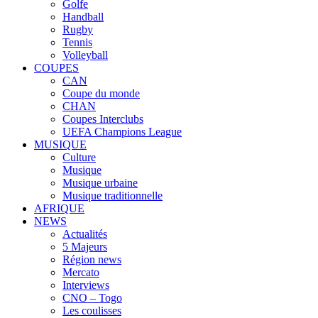
Golfe
Handball
Rugby
Tennis
Volleyball
COUPES
CAN
Coupe du monde
CHAN
Coupes Interclubs
UEFA Champions League
MUSIQUE
Culture
Musique
Musique urbaine
Musique traditionnelle
AFRIQUE
NEWS
Actualités
5 Majeurs
Région news
Mercato
Interviews
CNO – Togo
Les coulisses