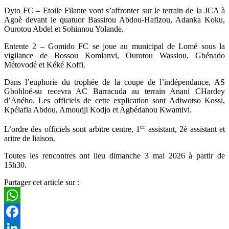
Dyto FC – Etoile Filante vont s’affronter sur le terrain de la JCA à
Agoè devant le quatuor Bassirou Abdou-Hafizou, Adanka Koku,
Ourotou Abdel et Sohinnou Yolande.
Entente 2 – Gomido FC se joue au municipal de Lomé sous la
vigilance de Bossou Komlanvi, Ourotou Wassiou, Gbénado
Métovodé et Kéké Koffi.
Dans l’euphorie du trophée de la coupe de l’indépendance, AS
Gbohloé-su recevra AC Barracuda au terrain Anani CHardey
d’Aného. Les officiels de cette explication sont Adiwotso Kossi,
Kpélafia Abdou, Amoudji Kodjo et Agbédanou Kwamivi.
er
L’ordre des officiels sont arbitre centre, 1
assistant, 2è assistant et
aritre de liaison.
Toutes les rencontres ont lieu dimanche 3 mai 2026 à partir de
15h30.
Partager cet article sur :
WhatsApp
Facebook