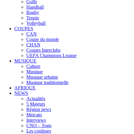
Golfe
Handball
Rugby
Tennis
Volleyball
COUPES
CAN
Coupe du monde
CHAN
Coupes Interclubs
UEFA Champions League
MUSIQUE
Culture
Musique
Musique urbaine
Musique traditionnelle
AFRIQUE
NEWS
Actualités
5 Majeurs
Région news
Mercato
Interviews
CNO – Togo
Les coulisses