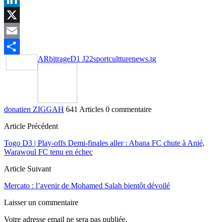
LinkedIn
X
Email
ARbitrage
D1 J22
sportcultturenews.tg
Partager
donatien ZIGGAH
641 Articles
0 commentaire
Article Précédent
Togo D3 | Play-offs Demi-finales aller : Abana FC chute à Anié,
Warawoul FC tenu en échec
Article Suivant
Mercato : l’avenir de Mohamed Salah bientôt dévoilé
Laisser un commentaire
Votre adresse email ne sera pas publiée.