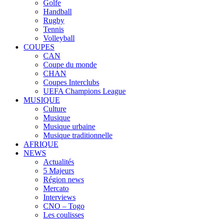
Golfe
Handball
Rugby
Tennis
Volleyball
COUPES
CAN
Coupe du monde
CHAN
Coupes Interclubs
UEFA Champions League
MUSIQUE
Culture
Musique
Musique urbaine
Musique traditionnelle
AFRIQUE
NEWS
Actualités
5 Majeurs
Région news
Mercato
Interviews
CNO – Togo
Les coulisses