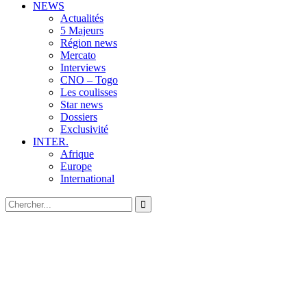
NEWS
Actualités
5 Majeurs
Région news
Mercato
Interviews
CNO – Togo
Les coulisses
Star news
Dossiers
Exclusivité
INTER.
Afrique
Europe
International