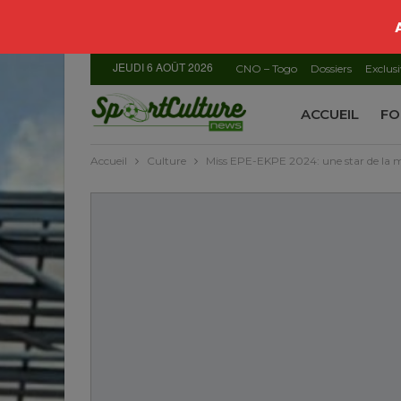
JEUDI 6 AOÛT 2026
CNO – Togo
Dossiers
Exclusi
ACCUEIL
FO
Accueil
Culture
Miss EPE-EKPE 2024: une star de la m