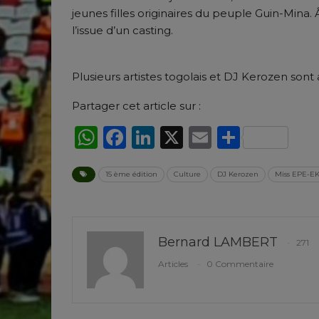
jeunes filles originaires du peuple Guin-Mina. 
l’issue d’un casting.
Plusieurs artistes togolais et DJ Kerozen son
Partager cet article sur :
WhatsApp
Facebook
LinkedIn
X
Email
Partag
15 ème édition
Culture
DJ Kerozen
Miss EPE-E
Bernard LAMBERT
271
Articles
0 Commentaire