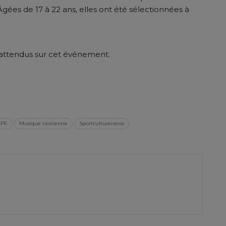
Âgées de 17 à 22 ans, elles ont été sélectionnées à
t attendus sur cet événement.
er
KPE
Musique ivoirienne
Sportculturenews