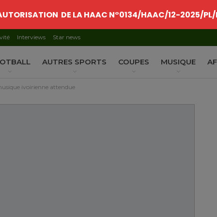
AUTORISATION DE LA HAAC N°0134/HAAC/12-2025/PL/
vité
Interviews
Star news
OTBALL
AUTRES SPORTS
COUPES
MUSIQUE
AF
usique ivoirienne attendue