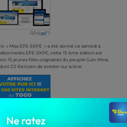
urs » Miss EPE-EKPE » a été donné ce samedi à
itionnelles EPE-EKPE, cette 15 ème édition est
n 15 jeunes filles originaires du peuple Guin-Mina.
 dont DJ Kerozen de prester sur scène.