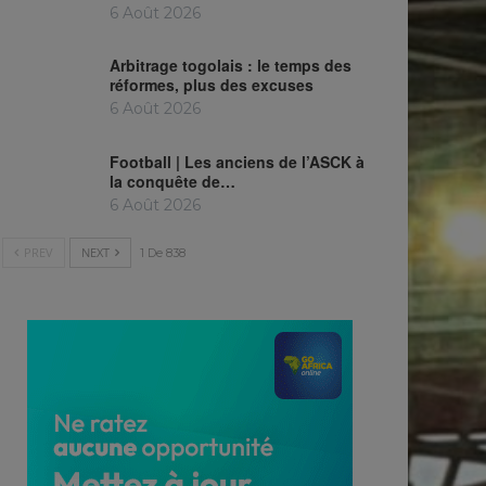
6 Août 2026
Arbitrage togolais : le temps des
réformes, plus des excuses
6 Août 2026
Football | Les anciens de l’ASCK à
la conquête de…
6 Août 2026
PREV
NEXT
1 De 838