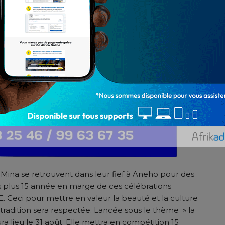
n-Mina se retrouvent dans leur fief à Aneho pour des
s plus 15 année en marge de ces célébrations
PE. Ceci pour mettre en valeur la beauté et la culture
tradition sera respectée. Lancée sous le thème » la
aura lieu le 31 août. Elle mettra en compétition 15