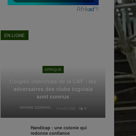
EN LIGNE
AFRIQUE
Coupes interclubs de la CAF : les
adversaires des clubs togolais
sont connus
MAXIME ADJANYO
6 Août 2026
0
Handicap : une colonie qui
redonne confiance