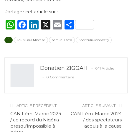
Partager cet article sur :
WhatsApp
Facebook
LinkedIn
X
Email
Partager
Louis Paul Miotazé
Samuel Eto'o
Sportculrurenews.tg
Donatien ZIGGAH
641 Articles
0 Commentaire
ARTICLE PRÉCÉDENT
ARTICLE SUIVANT
CAN Fém. Maroc 2024
CAN Fém. Maroc 2024
/ ce record du Nigéria
/ des spectateurs
presqu’impossible à
acquis à la cause