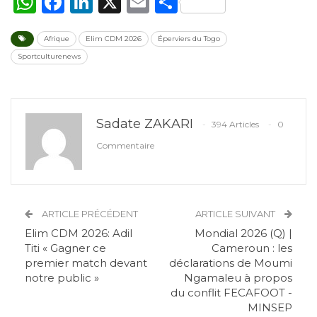
WhatsApp
Facebook
LinkedIn
X
Email
Partager
Afrique
Elim CDM 2026
Éperviers du Togo
Sportculturenews
Sadate ZAKARI
394 Articles
0
Commentaire
ARTICLE PRÉCÉDENT
ARTICLE SUIVANT
Elim CDM 2026: Adil
Mondial 2026 (Q) |
Titi « Gagner ce
Cameroun : les
premier match devant
déclarations de Moumi
notre public »
Ngamaleu à propos
du conflit FECAFOOT -
MINSEP