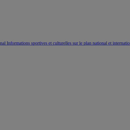
AUTORISATION DE LA HAAC N°0134/HAAC/12-2025/PL/
Informations sportives et culturelles sur le plan national et internatio