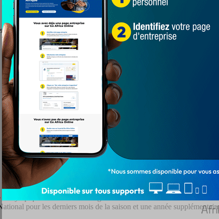
 avec Châteauroux, club de National, l’équivalent de 3e division en Fr
de l’Olympique de Marseille va signer effectivement un nouveau contra
National pour les derniers mois de la saison et une année supplémentaire