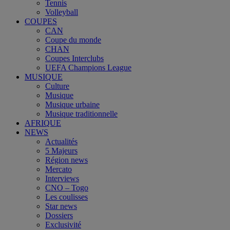
Tennis
Volleyball
COUPES
CAN
Coupe du monde
CHAN
Coupes Interclubs
UEFA Champions League
MUSIQUE
Culture
Musique
Musique urbaine
Musique traditionnelle
AFRIQUE
NEWS
Actualités
5 Majeurs
Région news
Mercato
Interviews
CNO – Togo
Les coulisses
Star news
Dossiers
Exclusivité