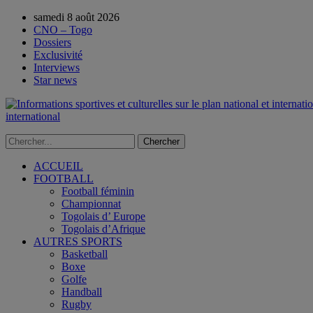
samedi 8 août 2026
CNO – Togo
Dossiers
Exclusivité
Interviews
Star news
international
ACCUEIL
FOOTBALL
Football féminin
Championnat
Togolais d’ Europe
Togolais d’Afrique
AUTRES SPORTS
Basketball
Boxe
Golfe
Handball
Rugby