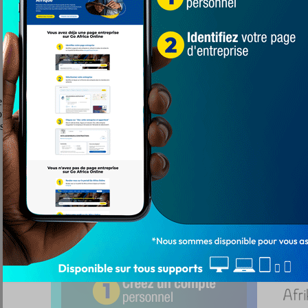
 se prépare pour affronter le Mali en quart de finale le samedi prochai
out le monde mais jamais contre le Mali. Nous ne seront jamais frères ma
es ont suivi ce message et beaucoup pensent que c’est un poste destiné à