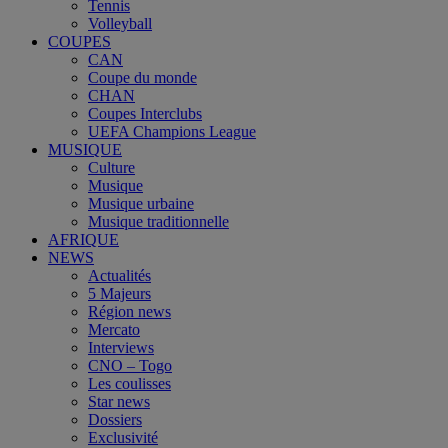
Tennis
Volleyball
COUPES
CAN
Coupe du monde
CHAN
Coupes Interclubs
UEFA Champions League
MUSIQUE
Culture
Musique
Musique urbaine
Musique traditionnelle
AFRIQUE
NEWS
Actualités
5 Majeurs
Région news
Mercato
Interviews
CNO – Togo
Les coulisses
Star news
Dossiers
Exclusivité