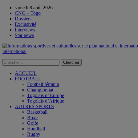
samedi 8 août 2026
CNO – Togo
Dossiers
Exclusivité
Interviews
Star news
international
ACCUEIL
FOOTBALL
Football féminin
Championnat
Togolais d’ Europe
Togolais d’Afrique
AUTRES SPORTS
Basketball
Boxe
Golfe
Handball
Rugby