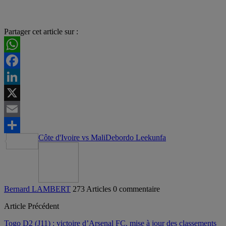
Partager cet article sur :
WhatsApp
Facebook
LinkedIn
X
Email
Côte d'Ivoire vs Mali
Debordo Leekunfa
Partager
Bernard LAMBERT
273 Articles
0 commentaire
Article Précédent
Togo D2 (J11) : victoire d’Arsenal FC, mise à jour des classements