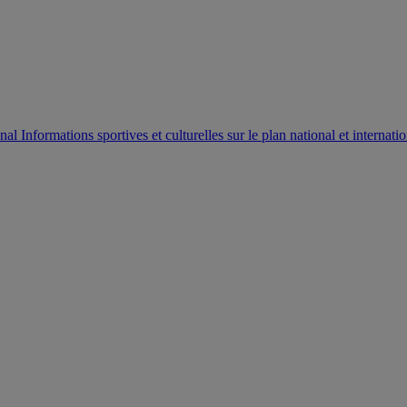
AUTORISATION DE LA HAAC N°0134/HAAC/12-2025/PL/
Informations sportives et culturelles sur le plan national et internatio