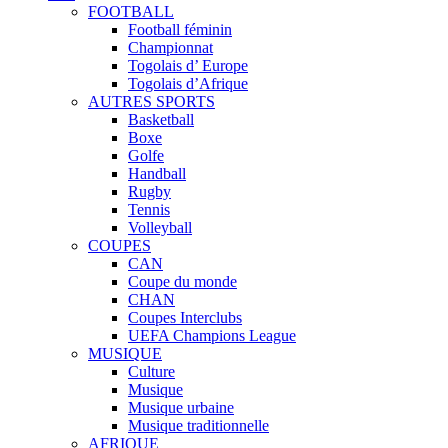
FOOTBALL
Football féminin
Championnat
Togolais d’ Europe
Togolais d’Afrique
AUTRES SPORTS
Basketball
Boxe
Golfe
Handball
Rugby
Tennis
Volleyball
COUPES
CAN
Coupe du monde
CHAN
Coupes Interclubs
UEFA Champions League
MUSIQUE
Culture
Musique
Musique urbaine
Musique traditionnelle
AFRIQUE