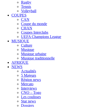
Rugby
Tennis
Volleyball
COUPES
CAN
Coupe du monde
CHAN
Coupes Interclubs
UEFA Champions League
MUSIQUE
Culture
Musique
Musique urbaine
Musique traditionnelle
AFRIQUE
NEWS
Actualités
5 Majeurs
Région news
Mercato
Interviews
CNO – Togo
Les coulisses
Star news
Dossiers