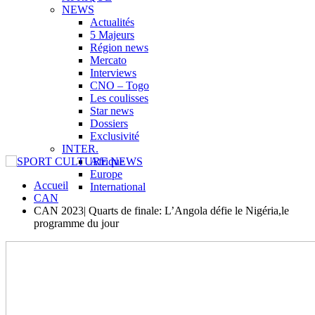
NEWS
Actualités
5 Majeurs
Région news
Mercato
Interviews
CNO – Togo
Les coulisses
Star news
Dossiers
Exclusivité
INTER.
Afrique
Europe
Accueil
International
CAN
CAN 2023| Quarts de finale: L’Angola défie le Nigéria,le
programme du jour