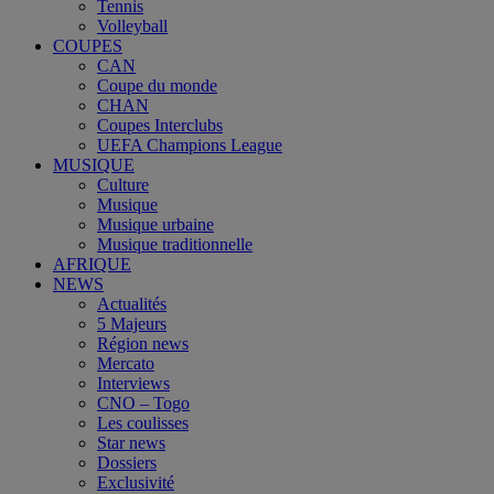
Tennis
Volleyball
COUPES
CAN
Coupe du monde
CHAN
Coupes Interclubs
UEFA Champions League
MUSIQUE
Culture
Musique
Musique urbaine
Musique traditionnelle
AFRIQUE
NEWS
Actualités
5 Majeurs
Région news
Mercato
Interviews
CNO – Togo
Les coulisses
Star news
Dossiers
Exclusivité