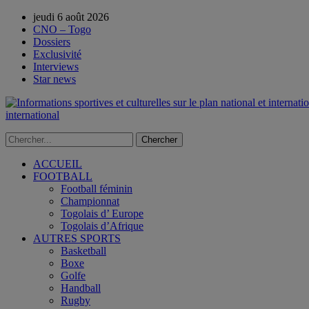
jeudi 6 août 2026
CNO – Togo
Dossiers
Exclusivité
Interviews
Star news
international
ACCUEIL
FOOTBALL
Football féminin
Championnat
Togolais d’ Europe
Togolais d’Afrique
AUTRES SPORTS
Basketball
Boxe
Golfe
Handball
Rugby