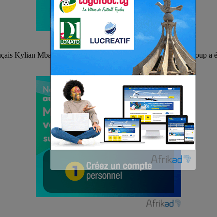
nçais Kylian Mbappé qui a retrouvé sa place de titulaire pour le coup a 