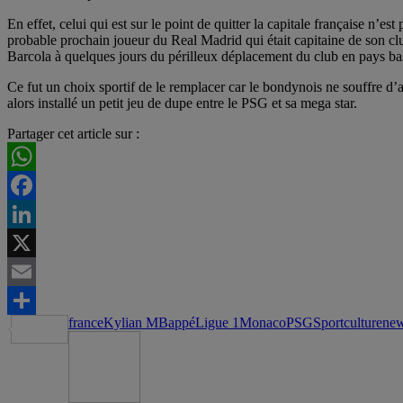
En effet, celui qui est sur le point de quitter la capitale française n’es
probable prochain joueur du Real Madrid qui était capitaine de son 
Barcola à quelques jours du périlleux déplacement du club en pays ba
Ce fut un choix sportif de le remplacer car le bondynois ne souffre d’
alors installé un petit jeu de dupe entre le PSG et sa mega star.
Partager cet article sur :
WhatsApp
Facebook
LinkedIn
X
Email
france
Kylian MBappé
Ligue 1
Monaco
PSG
Sportculturene
Partager