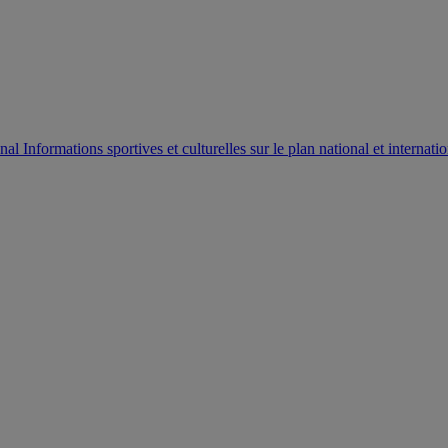
AUTORISATION DE LA HAAC N°0134/HAAC/12-2025/PL/
Informations sportives et culturelles sur le plan national et internatio