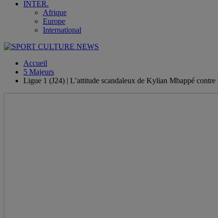
INTER.
Afrique
Europe
International
Accueil
5 Majeurs
Ligue 1 (J24) | L’attitude scandaleux de Kylian Mbappé contr