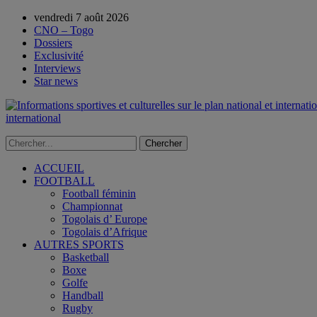
vendredi 7 août 2026
CNO – Togo
Dossiers
Exclusivité
Interviews
Star news
international
ACCUEIL
FOOTBALL
Football féminin
Championnat
Togolais d’ Europe
Togolais d’Afrique
AUTRES SPORTS
Basketball
Boxe
Golfe
Handball
Rugby