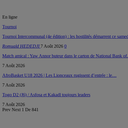
En ligne
Tournoi
Tournoi Intercommunal (4e édition) : les hostilités démarrent ce samed
Romuald HEDEDJI
7 Août 2026
0
Match amical : Yaw Annor buteur dans le carton de National Bank o
7 Août 2026
AfroBasket U18 2026 | Les Lionceaux rugissent d’entrée : le…
7 Août 2026
Togo D2 (J6) / Asfosa et Kakadl toujours leaders
7 Août 2026
Prev
Next
1 De 841