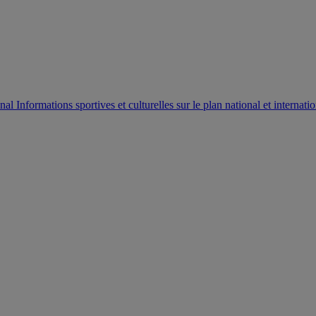
AUTORISATION DE LA HAAC N°0134/HAAC/12-2025/PL/
Informations sportives et culturelles sur le plan national et internatio