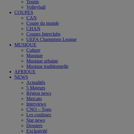
Tennis
Volleyball
COUPES
CAN
Coupe du monde
CHAN
Coupes Interclubs
UEFA Champions League
MUSIQUE
Culture
Musique
Musique urbaine
Musique traditionnelle
AFRIQUE
NEWS
Actualités
5 Majeurs
Région news
Mercato
Interviews
CNO – Togo
Les coulisses
Star news
Dossiers
Exclusivité