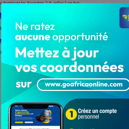
e en dominant les Sounders 2-0, grâce à un but…
e 11 type
grandes oreilles le samedi dernier devant Inter…
 lutte
Kylian Mbappé, la commission d’appel rebute le…