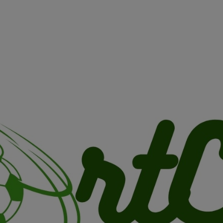
AUTORISATION DE LA HAAC N°0134/HAAC/12-2025/PL/