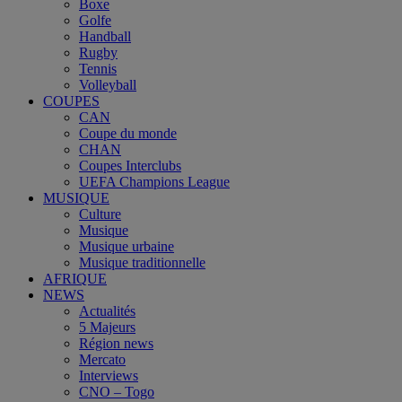
Boxe
Golfe
Handball
Rugby
Tennis
Volleyball
COUPES
CAN
Coupe du monde
CHAN
Coupes Interclubs
UEFA Champions League
MUSIQUE
Culture
Musique
Musique urbaine
Musique traditionnelle
AFRIQUE
NEWS
Actualités
5 Majeurs
Région news
Mercato
Interviews
CNO – Togo