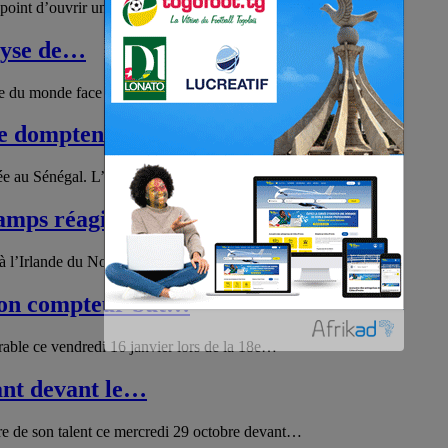
 point d’ouvrir un nouveau chapitre de sa…
alyse de…
e du monde face à l’Espagne. À l’issue cette…
ce domptent le…
ée au Sénégal. L’enjeu dépassait les 3 points.…
hamps réagit au…
à l’Irlande du Nord ce lundi 8 juin 2026. Malgré…
son compteur but…
able ce vendredi 16 janvier lors de la 18e…
ant devant le…
re de son talent ce mercredi 29 octobre devant…