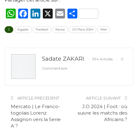
WhatsApp
Facebook
LinkedIn
X
Email
Partager
Egypte
Football
france
J.O Paris 2024
Mali
Sadate ZAKARI
394 Articles
0
Commentaire
ARTICLE PRÉCÉDENT
ARTICLE SUIVANT
Mercato | Le Franco-
J.O 2024 | Foot : où
togolais Lorenz
suivre les matchs des
Assignon vers la Serie
Africains ?
A ?