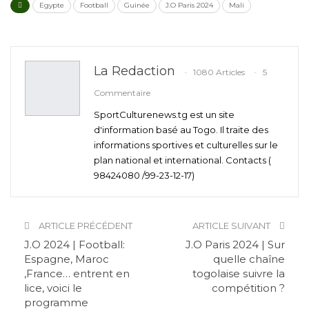
Egypte
Football
Guinée
J.O Paris 2024
Mali
La Redaction
1080 Articles
5
Commentaire
SportCulturenews.tg est un site
d'information basé au Togo. Il traite des
informations sportives et culturelles sur le
plan national et international. Contacts (
98424080 /99-23-12-17)
ARTICLE PRÉCÉDENT
ARTICLE SUIVANT
J.O 2024 | Football:
J.O Paris 2024 | Sur
Espagne, Maroc
quelle chaîne
,France… entrent en
togolaise suivre la
lice, voici le
compétition ?
programme