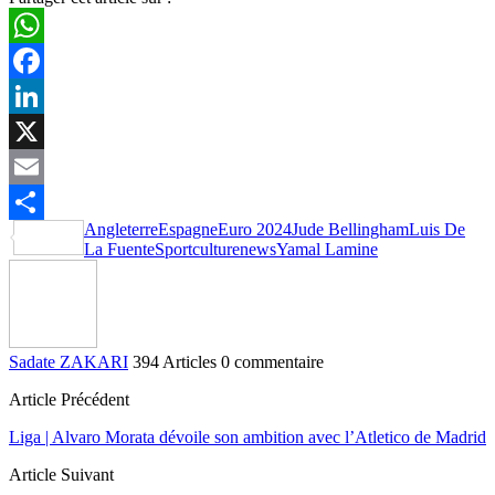
WhatsApp
Facebook
LinkedIn
X
Email
Angleterre
Espagne
Euro 2024
Jude Bellingham
Luis De
Partager
La Fuente
Sportculturenews
Yamal Lamine
Sadate ZAKARI
394 Articles
0 commentaire
Article Précédent
Liga | Alvaro Morata dévoile son ambition avec l’Atletico de Madrid
Article Suivant