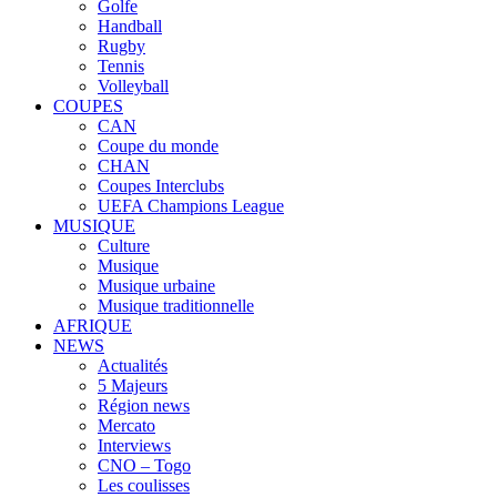
Golfe
Handball
Rugby
Tennis
Volleyball
COUPES
CAN
Coupe du monde
CHAN
Coupes Interclubs
UEFA Champions League
MUSIQUE
Culture
Musique
Musique urbaine
Musique traditionnelle
AFRIQUE
NEWS
Actualités
5 Majeurs
Région news
Mercato
Interviews
CNO – Togo
Les coulisses