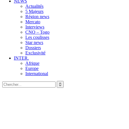
NEWS
Actualités
5 Majeurs
Région news
Mercato
Interviews
CNO – Togo
Les coulisses
Star news
Dossiers
Exclusivité
INTER.
Afrique
Europe
International