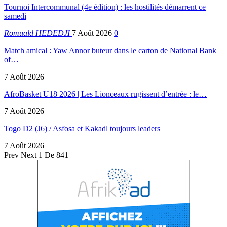
Tournoi Intercommunal (4e édition) : les hostilités démarrent ce
samedi
Romuald HEDEDJI
7 Août 2026
0
Match amical : Yaw Annor buteur dans le carton de National Bank
of…
7 Août 2026
AfroBasket U18 2026 | Les Lionceaux rugissent d’entrée : le…
7 Août 2026
Togo D2 (J6) / Asfosa et Kakadl toujours leaders
7 Août 2026
Prev
Next
1 De 841