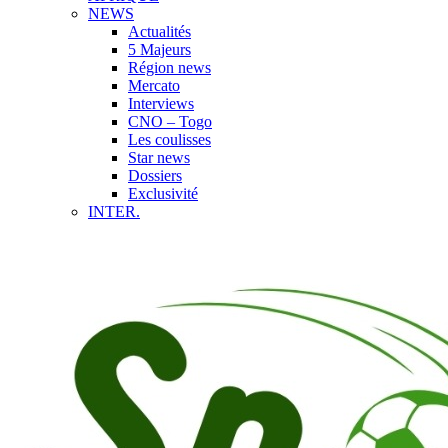
NEWS
Actualités
5 Majeurs
Région news
Mercato
Interviews
CNO – Togo
Les coulisses
Star news
Dossiers
Exclusivité
INTER.
Afrique
Europe
International