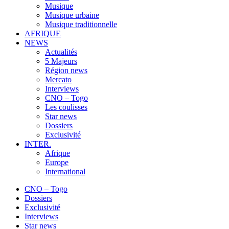
Musique
Musique urbaine
Musique traditionnelle
AFRIQUE
NEWS
Actualités
5 Majeurs
Région news
Mercato
Interviews
CNO – Togo
Les coulisses
Star news
Dossiers
Exclusivité
INTER.
Afrique
Europe
International
CNO – Togo
Dossiers
Exclusivité
Interviews
Star news