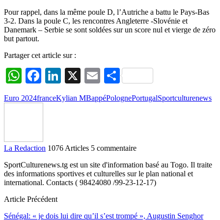
Pour rappel, dans la même poule D, l’Autriche a battu le Pays-Bas
3-2. Dans la poule C, les rencontres Angleterre -Slovénie et
Danemark – Serbie se sont soldées sur un score nul et vierge de zéro
but partout.
Partager cet article sur :
WhatsApp
Facebook
LinkedIn
X
Email
Partager
Euro 2024
france
Kylian MBappé
Pologne
Portugal
Sportculturenews
La Redaction
1076 Articles
5 commentaire
SportCulturenews.tg est un site d'information basé au Togo. Il traite
des informations sportives et culturelles sur le plan national et
international. Contacts ( 98424080 /99-23-12-17)
Article Précédent
Sénégal: « je dois lui dire qu’il s’est trompé », Augustin Senghor