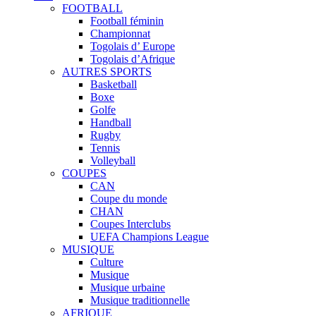
FOOTBALL
Football féminin
Championnat
Togolais d’ Europe
Togolais d’Afrique
AUTRES SPORTS
Basketball
Boxe
Golfe
Handball
Rugby
Tennis
Volleyball
COUPES
CAN
Coupe du monde
CHAN
Coupes Interclubs
UEFA Champions League
MUSIQUE
Culture
Musique
Musique urbaine
Musique traditionnelle
AFRIQUE