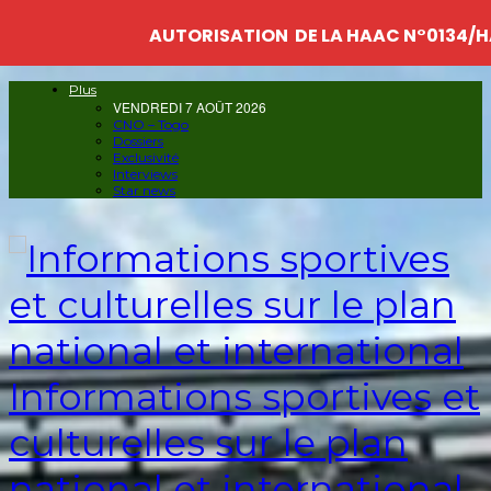
AUTORISATION DE LA HAAC N°0134/H
Plus
VENDREDI 7 AOÛT 2026
CNO – Togo
Dossiers
Exclusivité
Interviews
Star news
Informations sportives et
culturelles sur le plan
national et international