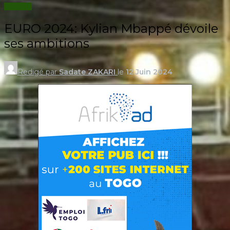
EUROPE
EURO 2024: Kylian Mbappé dévoile
ses ambitions
Redigé par
Sadate ZAKARI
le
12 Juin 2024