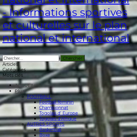
- Informations sportives
et culturelles sur le plan
national et international
Articles
Catégories
Mots clés
ACCUEIL
Plus
FOOTBALL
Football féminin
Championnat
Togolais d’ Europe
Togolais d’Afrique
AUTRES SPORTS
Basketball
Boxe