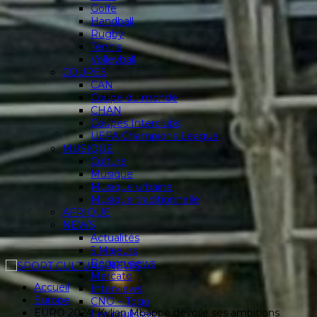
Golfe
Handball
Rugby
Tennis
Volleyball
COUPES
CAN
Coupe du monde
CHAN
Coupes Interclubs
UEFA Champions League
MUSIQUE
Culture
Musique
Musique urbaine
Musique traditionnelle
AFRIQUE
NEWS
Actualités
5 Majeurs
Région news
Mercato
Accueil
Interviews
Europe
CNO – Togo
EURO 2024: Kylian Mbappé dévoile ses ambitions
Les coulisses