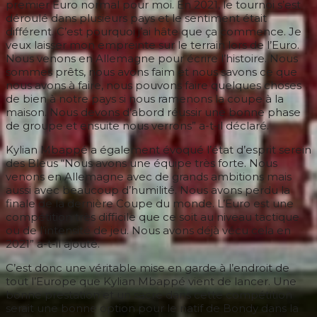
premier Euro normal pour moi. En 2021, le tournoi s’est
déroulé dans plusieurs pays et le sentiment était
différent. C’est pourquoi j’ai hâte que ça commence. Je
veux laisser mon empreinte sur le terrain lors de l’Euro.
Nous venons en Allemagne pour écrire l’histoire. Nous
sommes prêts, nous avons faim et nous savons ce que
nous avons à faire, nous pouvons faire quelques choses
de bien à notre pays si nous ramenons la coupe à la
maison. Nous devons d’abord réussir une bonne phase
de groupe et ensuite nous verrons” a-t-il déclaré.
Kylian Mbappé a également évoqué l’état d’esprit serein
des Bleus “Nous avons une équipe très forte. Nous
venons en Allemagne avec de grands ambitions mais
aussi avec beaucoup d’humilité. Nous avons perdu la
finale de la dernière Coupe du monde. L’Euro est une
compétition très difficile que ce soit au niveau tactique
ou de l’intensité de jeu. Nous avons déjà vécu cela en
2021” a-t-il ajouté.
C’est donc une véritable mise en garde à l’endroit de
tout l’Europe que Kylian Mbappé vient de lancer. Une
bonne prestation et un sacre dans cette compétition
serait une bonne option pour le natif de Bondy dans la