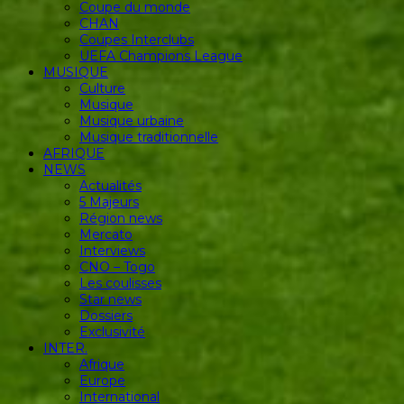
Coupe du monde
CHAN
Coupes Interclubs
UEFA Champions League
MUSIQUE
Culture
Musique
Musique urbaine
Musique traditionnelle
AFRIQUE
NEWS
Actualités
5 Majeurs
Région news
Mercato
Interviews
CNO – Togo
Les coulisses
Star news
Dossiers
Exclusivité
INTER.
Afrique
Europe
International