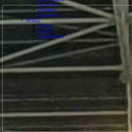
Star news
Dossiers
Exclusivité
INTER.
Afrique
Europe
International