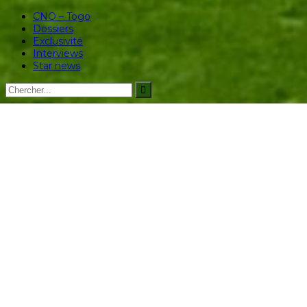
CNO – Togo
Dossiers
Exclusivité
Interviews
Star news