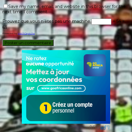
Save my name, email, and website in this browser for the
next time I comment.
Prouvez que vous n’êtes pas une machine
+ 54 =
63
Powered by
MathCaptcha