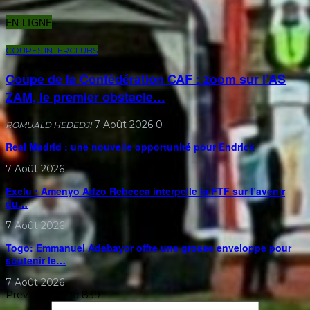
EN LIGNE
COUPES INTERCLUBS
Coupe de la Confédération CAF : zoom sur l’AS
ZAM, le premier obstacle…
7 Août 2026
0
ROMUALD HEDEDJI
Real Madrid : une nouvelle opportunité pour Endrick
7 Août 2026
Exclu : Amenyo Adzo Rebecca interpelle la FTF sur l’avenir
du…
7 Août 2026
Togo: Emmanuel Adebayor offre une grosse enveloppe pour
soutenir le…
7 Août 2026
Prev
Next
1 De 839